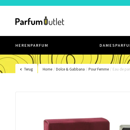
HERENPARFUM
DAMESPARFU
Terug
Home
/
Dolce & Gabbana
/
Pour Femme
/
Eau de pa