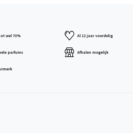
tot wel 70%
Al 12 jaar
voordelig
nele
parfums
Afhalen
mogelijk
urmerk