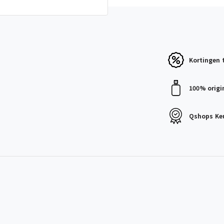
Kortingen
100% origi
Qshops
Ke