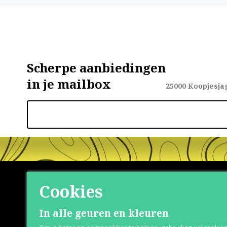
Scherpe aanbiedingen
in je mailbox
25000
Koopjesja
Cookies
Shop
Klante
In alle geuren en kleuren