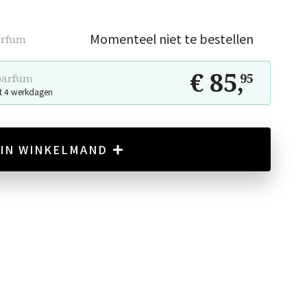
Momenteel niet te bestellen
arfum
€ 85
,
95
parfum
t 4 werkdagen
IN WINKELMAND