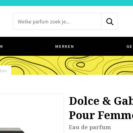
M
MERKEN
GE
rfum
Dolce & Ga
Pour Femm
Eau de parfum