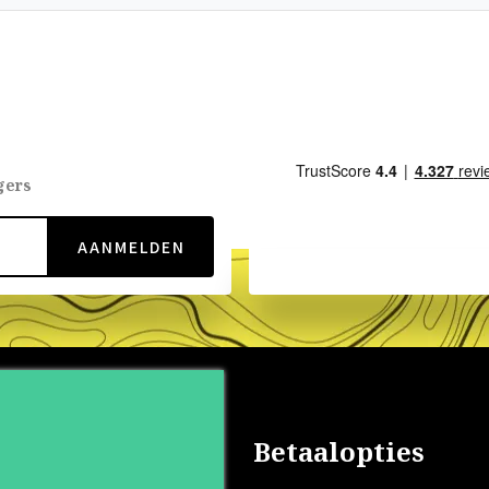
gers
AANMELDEN
nservice
Betaalopties