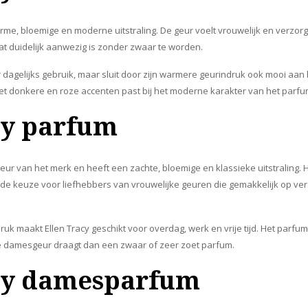
rme, bloemige en moderne uitstraling. De geur voelt vrouwelijk en verzor
 duidelijk aanwezig is zonder zwaar te worden.
r dagelijks gebruik, maar sluit door zijn warmere geurindruk ook mooi aan 
met donkere en roze accenten past bij het moderne karakter van het parfu
cy parfum
 geur van het merk en heeft een zachte, bloemige en klassieke uitstraling. 
ede keuze voor liefhebbers van vrouwelijke geuren die gemakkelijk op 
uk maakt Ellen Tracy geschikt voor overdag, werk en vrije tijd. Het parfum h
ele damesgeur draagt dan een zwaar of zeer zoet parfum.
acy damesparfum