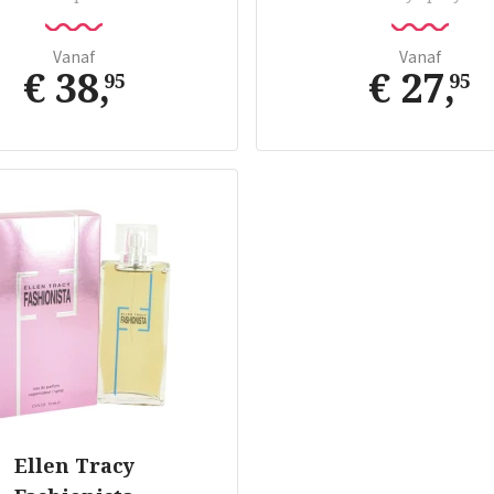
Vanaf
Vanaf
€ 38
,
€ 27
,
95
95
Ellen Tracy