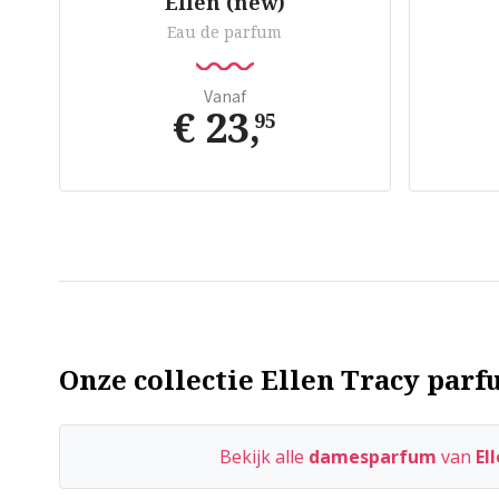
Ellen (new)
Eau de parfum
Vanaf
€ 23
,
95
Onze collectie Ellen Tracy parf
Bekijk alle
damesparfum
van
El