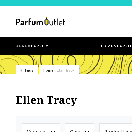
HERENPARFUM
DAMESPARFU
Terug
Home
/
Ellen Tracy
Ellen Tracy
Voor wie
Geur
Producttyp