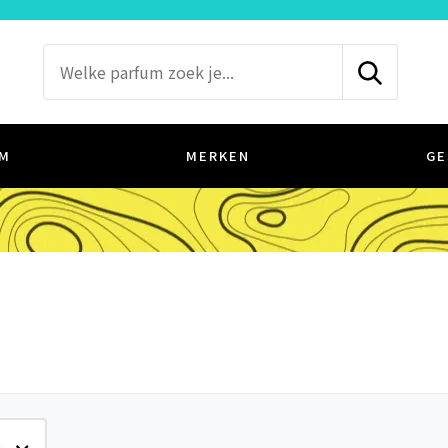
M
MERKEN
GE
e