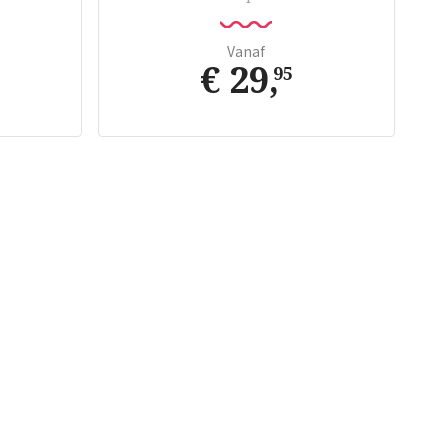
Vanaf
€ 29
,
95