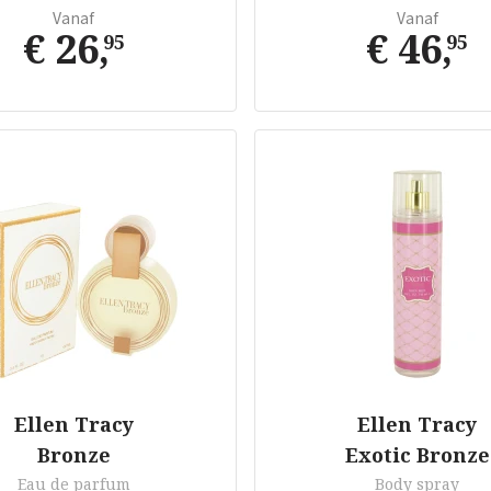
Vanaf
Vanaf
€ 26
,
€ 46
,
95
95
Ellen Tracy
Ellen Tracy
Bronze
Exotic Bronze
Eau de parfum
Body spray