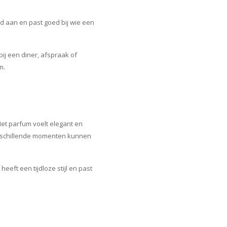
gd aan en past goed bij wie een
bij een diner, afspraak of
m.
Het parfum voelt elegant en
verschillende momenten kunnen
eeft een tijdloze stijl en past