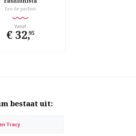
Fashionista
Eau de parfum
Vanaf
€ 32
,
95
um bestaat uit:
len Tracy