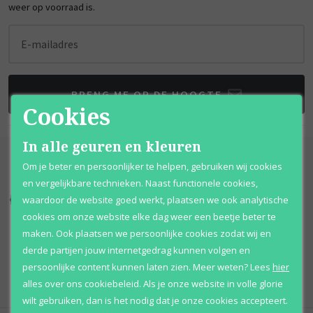
weer op voorraad is.
E-mailadres
BRENG ME OP DE HOOGTE
Cookies
In alle geuren en kleuren
Om je beter en persoonlijker te helpen, gebruiken wij cookies
en vergelijkbare technieken. Naast functionele cookies,
waardoor de website goed werkt, plaatsen we ook analytische
Kortingen
tot wel 70%
Al 12 jaar
voordelig
cookies om onze website elke dag weer een beetje beter te
maken. Ook plaatsen we persoonlijke cookies zodat wij en
100% originele
parfums
Afhalen
mogelijk
derde partijen jouw internetgedrag kunnen volgen en
Qshops
Keurmerk
persoonlijke content kunnen laten zien.
Meer weten?
Lees
hier
alles over ons cookiebeleid. Als je onze website in volle glorie
wilt gebruiken, dan is het nodig dat je onze cookies accepteert.