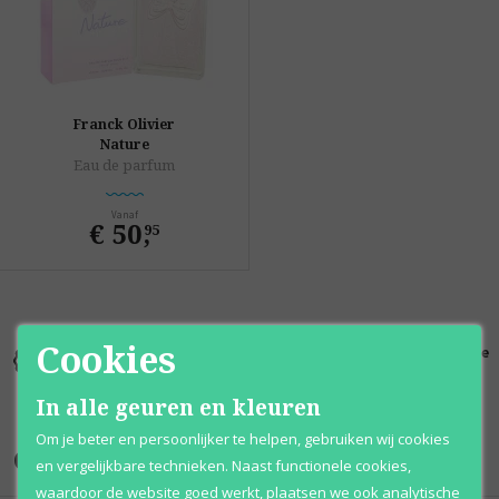
Franck Olivier
Nature
Eau de parfum
Vanaf
€ 50
,
95
Cookies
Kortingen
Al 12 jaar
100% originele
tot wel 70%
voordelig
parfums
In alle geuren en kleuren
Om je beter en persoonlijker te helpen, gebruiken wij cookies
Onze merken
en vergelijkbare technieken. Naast functionele cookies,
waardoor de website goed werkt, plaatsen we ook analytische