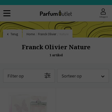
Inloggen
Terug
Home
/
Franck Olivier
/
Nature
Franck Olivier Nature
1
artikel
Filter op
Sorteer op