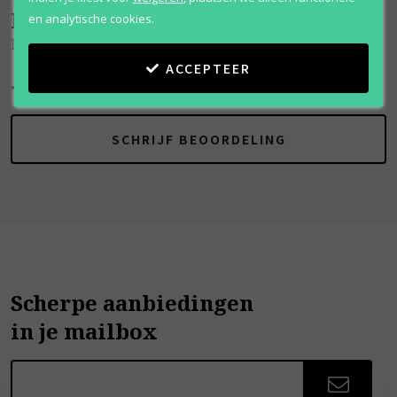
Beoordelingen
(
0
)
en analytische cookies.
Nature
ACCEPTEER
SCHRIJF BEOORDELING
Scherpe aanbiedingen
in je mailbox