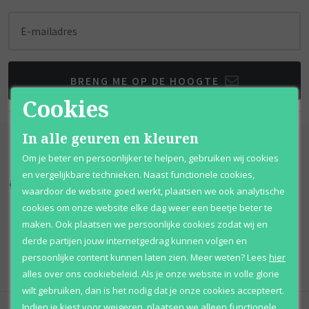
E-mailadres
BRENG ME OP DE HOOGTE
Cookies
In alle geuren en kleuren
Om je beter en persoonlijker te helpen, gebruiken wij cookies
en vergelijkbare technieken. Naast functionele cookies,
Kortingen
tot wel 70%
Al 12 jaar
voordelig
waardoor de website goed werkt, plaatsen we ook analytische
cookies om onze website elke dag weer een beetje beter te
100% originele
parfums
Afhalen
mogelijk
maken. Ook plaatsen we persoonlijke cookies zodat wij en
derde partijen jouw internetgedrag kunnen volgen en
Qshops
Keurmerk
persoonlijke content kunnen laten zien.
Meer weten?
Lees
hier
alles over ons cookiebeleid. Als je onze website in volle glorie
wilt gebruiken, dan is het nodig dat je onze cookies accepteert.
Indien je kiest voor
weigeren
,
plaatsen we alleen functionele