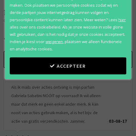
maken. Ook plaatsen we persoonlijke cookies zodat wij en
Beoordelingen
(
1
)
derde partijen jouw internetgedrag kunnen volgen en
persoonlijke content kunnen laten zien.
Meer weten?
Lees
hier
Gabriela Sabatini
alles over ons cookiebeleid. Als je onze website in volle glorie
wilt gebruiken, dan is het nodig dat je onze cookies accepteert.
10
/
10
Indien je kiest voor
weigeren
,
plaatsen we alleen functionele
en analytische cookies.
SCHRIJF BEOORDELING
ACCEPTEER
Als ik mails over acties ontvang is mijn parfum
Gabriela Sabatini NÓÓIT op voorraad! Ik wil alleen
maar dat merk en geen enkel ander merk. Ik kan
nooit van acties gebruik maken, al is het bijv. de
actie van gratis verzendkosten. Jammer.
03-08-17