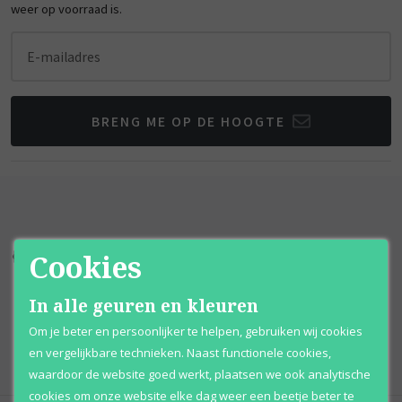
weer op voorraad is.
E-mailadres
BRENG ME OP DE HOOGTE
Cookies
Kortingen
tot wel 70%
Al 12 jaar
voordelig
100% originele
parfums
Afhalen
mogelijk
In alle geuren en kleuren
Om je beter en persoonlijker te helpen, gebruiken wij cookies
Qshops
Keurmerk
en vergelijkbare technieken. Naast functionele cookies,
waardoor de website goed werkt, plaatsen we ook analytische
cookies om onze website elke dag weer een beetje beter te