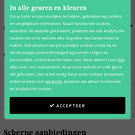
In alle geuren en kleuren
Om je beter en persoonlijker te helpen, gebruiken wij cookies
en vergelijkbare technieken. Naast functionele cookies,
Kortingen
Al 12 jaar
100% originele
tot wel 70%
voordelig
parfums
waardoor de website goed werkt, plaatsen we ook analytische
cookies om onze website elke dag weer een beetje beter te
maken. Ook plaatsen we persoonlijke cookies zodat wij en
Onze merken
derde partijen jouw internetgedrag kunnen volgen en
persoonlijke content kunnen laten zien.
Meer weten?
Lees
hier
alles over ons cookiebeleid. Als je onze website in volle glorie
wilt gebruiken, dan is het nodig dat je onze cookies accepteert.
Indien je kiest voor
weigeren
,
plaatsen we alleen functionele
en analytische cookies.
ACCEPTEER
Scherpe aanbiedingen