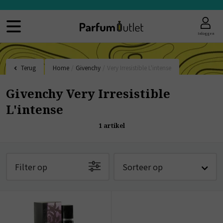
Inloggen
Terug
Home
/
Givenchy
/
Very Irresistible L'intense
Givenchy Very Irresistible
L'intense
1
artikel
Filter op
Sorteer op