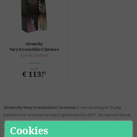
Givenchy
Very Irresistible L'intense
Eau de parfum
Vanaf
€ 113
,
95
Givenchy Very Irresistible L'intense
is een bloemig en fruitig
parfum voor vrouwen en werd gelanceerd in 2011. De topnoot bevat
pruim. De midden noot bestaat uit akkoorden van rozen en de
Cookies
basisnoten zijn patchoeli en musk.