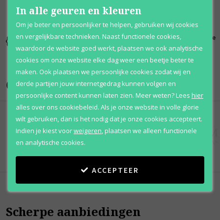
In alle geuren en kleuren
Om je beter en persoonlijker te helpen, gebruiken wij cookies
en vergelijkbare technieken. Naast functionele cookies,
Kortingen
Al 12 jaar
100% originele
tot wel 70%
voordelig
parfums
waardoor de website goed werkt, plaatsen we ook analytische
cookies om onze website elke dag weer een beetje beter te
maken. Ook plaatsen we persoonlijke cookies zodat wij en
Onze merken
derde partijen jouw internetgedrag kunnen volgen en
persoonlijke content kunnen laten zien.
Meer weten?
Lees
hier
alles over ons cookiebeleid. Als je onze website in volle glorie
wilt gebruiken, dan is het nodig dat je onze cookies accepteert.
Indien je kiest voor
weigeren
,
plaatsen we alleen functionele
en analytische cookies.
ACCEPTEER
Scherpe aanbiedingen