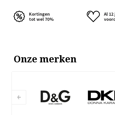
Kortingen
Al 12
tot wel 70%
voor
Onze merken