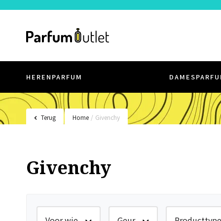
HERENPARFUM
DAMESPARFU
Terug
Home
/
Givenchy
Givenchy
Voor wie
Geur
Producttyp