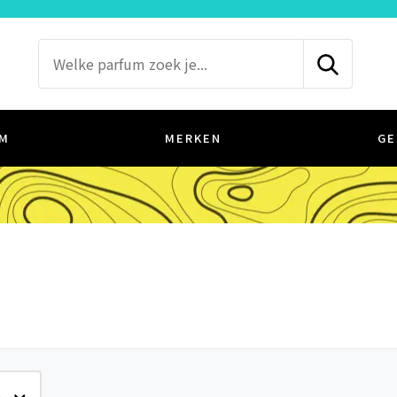
M
MERKEN
GE
e