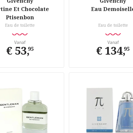
Givenchy
Givenchy
tine Et Chocolate
Eau Demoisell
Ptisenbon
Eau de toilette
Eau de toilette
Vanaf
Vanaf
€ 53
,
€ 134
,
95
95