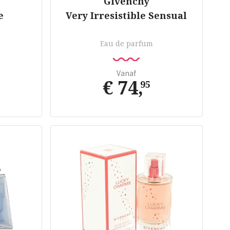
Givenchy
e
Very Irresistible Sensual
Eau de parfum
Vanaf
€ 74
,
95