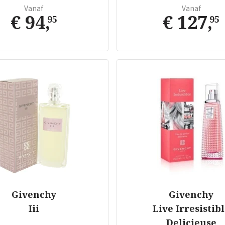
Vanaf
Vanaf
€ 94
,
€ 127
,
95
95
Givenchy
Givenchy
Iii
Live Irresistib
Delicieuse