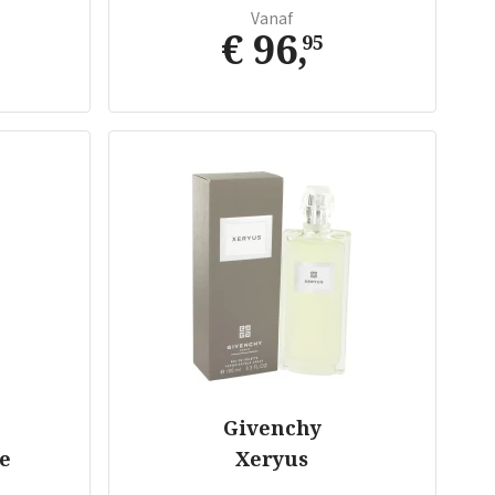
Vanaf
€ 96
,
95
Givenchy
le
Xeryus