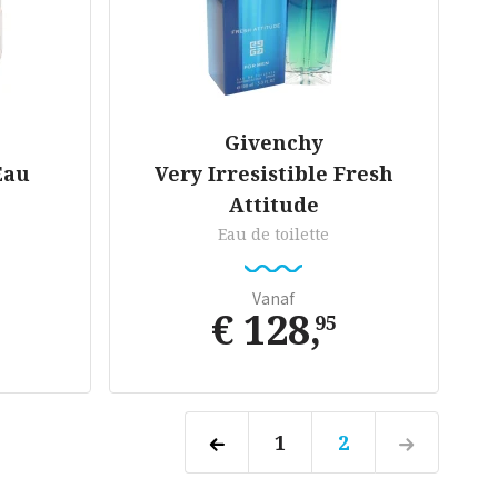
Givenchy
Eau
Very Irresistible Fresh
Attitude
Eau de toilette
Vanaf
€ 128
,
95
1
2