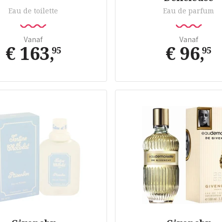
Eau de toilette
Eau de parfum
Vanaf
Vanaf
€ 163
,
€ 96
,
95
95