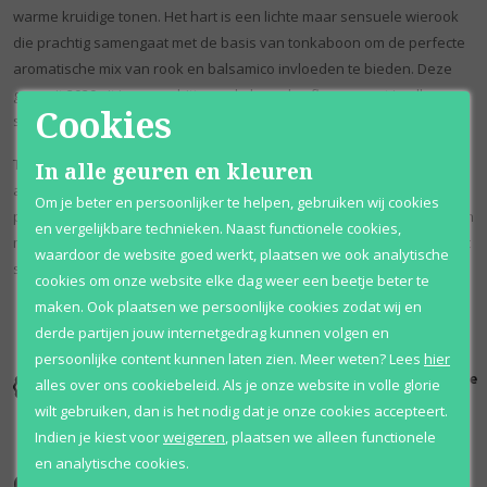
warme kruidige tonen. Het hart is een lichte maar sensuele wierook
die prachtig samengaat met de basis van tonkaboon om de perfecte
aromatische mix van rook en balsamico invloeden te bieden. Deze
geur uit 2020 zit in een schitterende hemelse fles en past in elk
Cookies
seizoen.
Thierry Hermes begon in 1837 met het ontwerpen van lederwaren en
In alle geuren en kleuren
accessoires voor hun winkel in Parijs. Met het succes van deze
Om je beter en persoonlijker te helpen, gebruiken wij cookies
prachtige luxeartikelen breidde het merk zich uit om samen te werken
en vergelijkbare technieken. Naast functionele cookies,
met partnerschappen in parfum en mode. Het blijft een van de meest
waardoor de website goed werkt, plaatsen we ook analytische
succesvolle parfumerieën in Frankrijk.
cookies om onze website elke dag weer een beetje beter te
maken. Ook plaatsen we persoonlijke cookies zodat wij en
derde partijen jouw internetgedrag kunnen volgen en
persoonlijke content kunnen laten zien.
Meer weten?
Lees
hier
Kortingen
Al 12 jaar
100% originele
alles over ons cookiebeleid. Als je onze website in volle glorie
tot wel 70%
voordelig
parfums
wilt gebruiken, dan is het nodig dat je onze cookies accepteert.
Indien je kiest voor
weigeren
,
plaatsen we alleen functionele
en analytische cookies.
Onze merken