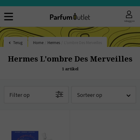
Inloggen
Terug
Home
/
Hermes
/
L'ombre Des Merveilles
Hermes L'ombre Des Merveilles
1
artikel
Filter op
Sorteer op