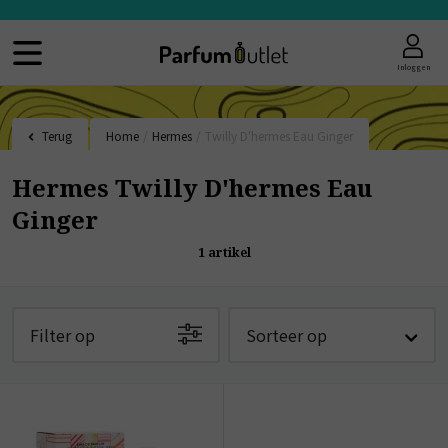
Inloggen
Terug
Home
/
Hermes
/
Twilly D'hermes Eau Ginger
Hermes Twilly D'hermes Eau
Ginger
1
artikel
Filter op
Sorteer op