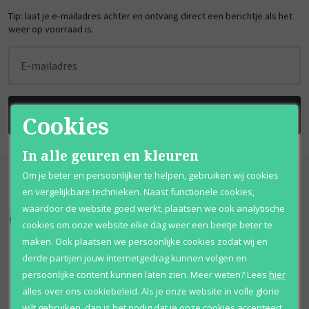
Tip: laat je e-mailadres achter en ontvang direct een berichtje als het
weer op voorraad is.
E-mailadres
BRENG ME OP DE HOOGTE
Cookies
In alle geuren en kleuren
Om je beter en persoonlijker te helpen, gebruiken wij cookies
en vergelijkbare technieken. Naast functionele cookies,
waardoor de website goed werkt, plaatsen we ook analytische
Kortingen
tot wel 70%
Al 12 jaar
voordelig
cookies om onze website elke dag weer een beetje beter te
maken. Ook plaatsen we persoonlijke cookies zodat wij en
100% originele
parfums
Afhalen
mogelijk
derde partijen jouw internetgedrag kunnen volgen en
persoonlijke content kunnen laten zien.
Meer weten?
Lees
hier
Qshops
Keurmerk
alles over ons cookiebeleid. Als je onze website in volle glorie
wilt gebruiken, dan is het nodig dat je onze cookies accepteert.