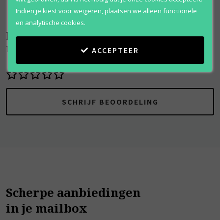
Indien je kiest voor
weigeren
,
plaatsen we alleen functionele
en analytische cookies.
Beoordelingen
(
0
)
Un Jardin En Mediterranee Homme
ACCEPTEER
SCHRIJF BEOORDELING
Scherpe aanbiedingen
in je mailbox