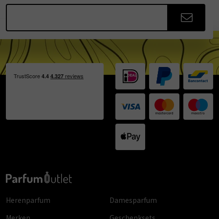
Herenparfum
Damesparfum
Merken
Geschenksets