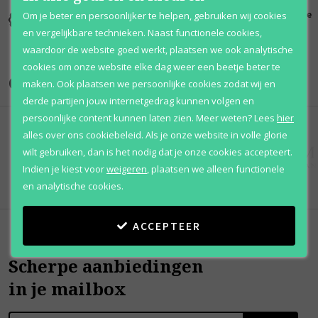
Kortingen
Al 12 jaar
100% originele
Om je beter en persoonlijker te helpen, gebruiken wij cookies
tot wel 70%
voordelig
parfums
en vergelijkbare technieken. Naast functionele cookies,
waardoor de website goed werkt, plaatsen we ook analytische
cookies om onze website elke dag weer een beetje beter te
Onze merken
maken. Ook plaatsen we persoonlijke cookies zodat wij en
derde partijen jouw internetgedrag kunnen volgen en
persoonlijke content kunnen laten zien.
Meer weten?
Lees
hier
alles over ons cookiebeleid. Als je onze website in volle glorie
wilt gebruiken, dan is het nodig dat je onze cookies accepteert.
Indien je kiest voor
weigeren
,
plaatsen we alleen functionele
en analytische cookies.
ACCEPTEER
Scherpe aanbiedingen
in je mailbox