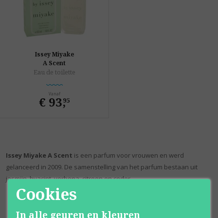
Issey Miyake
A Scent
Eau de toilette
Vanaf
€ 93
,
95
Issey Miyake A Scent
is een parfum voor vrouwen en werd
gelanceerd in 2009. De samenstelling van het parfum bestaan uit
jasmijn, hyacint, verbena, citroen en ceder.
Cookies
In alle geuren en kleuren