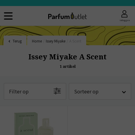
Inloggen
Terug
Home
/
Issey Miyake
/
A Scent
Issey Miyake A Scent
1
artikel
Filter op
Sorteer op