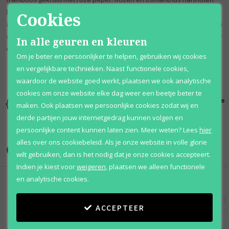
bevatten een zoet bloemig akkoord. Aardse noten van patchouli,
Cookies
amber en kasjmierhout ronden de geur af. De combinatie creëert een
verleidelijke geur die elke outfit naar een hoger niveau kan tillen voor
In alle geuren en kleuren
een speciale gelegenheid.
Om je beter en persoonlijker te helpen, gebruiken wij cookies
en vergelijkbare technieken. Naast functionele cookies,
waardoor de website goed werkt, plaatsen we ook analytische
cookies om onze website elke dag weer een beetje beter te
Kortingen
Al 12 jaar
100% originele
maken. Ook plaatsen we persoonlijke cookies zodat wij en
tot wel 70%
voordelig
parfums
derde partijen jouw internetgedrag kunnen volgen en
persoonlijke content kunnen laten zien.
Meer weten?
Lees
hier
alles over ons cookiebeleid. Als je onze website in volle glorie
Onze merken
wilt gebruiken, dan is het nodig dat je onze cookies accepteert.
Indien je kiest voor
weigeren
,
plaatsen we alleen functionele
en analytische cookies.
ACCEPTEER