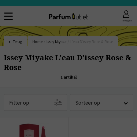
Inloggen
Terug
Home
/
Issey Miyake
/
L'eau D'issey Rose & Rose
Issey Miyake L'eau D'issey Rose &
Rose
1
artikel
Filter op
Sorteer op