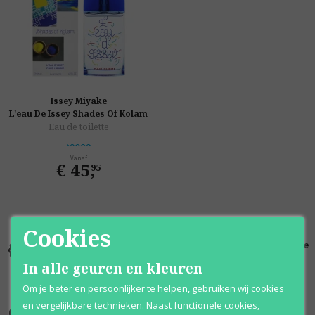
Issey Miyake
L'eau De Issey Shades Of Kolam
Eau de toilette
Vanaf
€ 45
,
95
Cookies
Kortingen
Al 12 jaar
100% originele
tot wel 70%
voordelig
parfums
In alle geuren en kleuren
Om je beter en persoonlijker te helpen, gebruiken wij cookies
en vergelijkbare technieken. Naast functionele cookies,
Onze merken