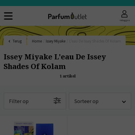
Inloggen
Terug
Home
/
Issey Miyake
/
L'eau De Issey Shades Of Kolam
Issey Miyake L'eau De Issey
Shades Of Kolam
1
artikel
Filter op
Sorteer op