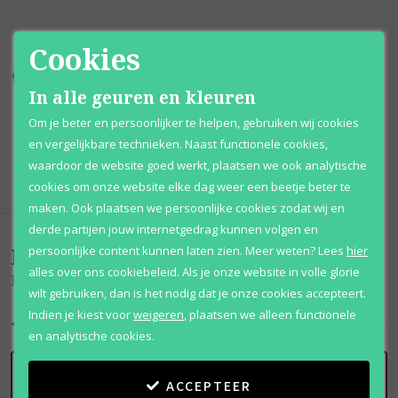
Cookies
Kortingen
tot wel 70%
Al 12 jaar
voordelig
In alle geuren en kleuren
100% originele
parfums
Afhalen
mogelijk
Om je beter en persoonlijker te helpen, gebruiken wij cookies
en vergelijkbare technieken. Naast functionele cookies,
Qshops
Keurmerk
waardoor de website goed werkt, plaatsen we ook analytische
cookies om onze website elke dag weer een beetje beter te
maken. Ook plaatsen we persoonlijke cookies zodat wij en
derde partijen jouw internetgedrag kunnen volgen en
Beoordelingen
(
0
)
persoonlijke content kunnen laten zien.
Meer weten?
Lees
hier
alles over ons cookiebeleid. Als je onze website in volle glorie
Bois D'ambre
wilt gebruiken, dan is het nodig dat je onze cookies accepteert.
Indien je kiest voor
weigeren
,
plaatsen we alleen functionele
en analytische cookies.
SCHRIJF BEOORDELING
ACCEPTEER