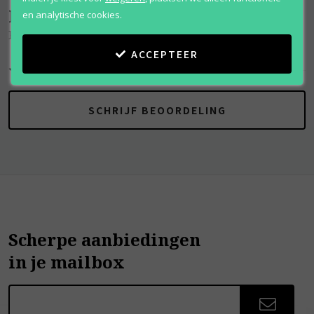
Beoordelingen
(
0
)
en analytische cookies.
Rsvp
ACCEPTEER
SCHRIJF BEOORDELING
Scherpe aanbiedingen
in je mailbox