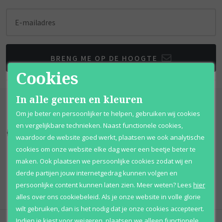
E-mailadres
BRENG ME OP DE HOOGTE
Cookies
In alle geuren en kleuren
Om je beter en persoonlijker te helpen, gebruiken wij cookies
en vergelijkbare technieken. Naast functionele cookies,
Kortingen
tot wel 70%
Al 12 jaar
voordelig
waardoor de website goed werkt, plaatsen we ook analytische
cookies om onze website elke dag weer een beetje beter te
100% originele
parfums
Afhalen
mogelijk
maken. Ook plaatsen we persoonlijke cookies zodat wij en
derde partijen jouw internetgedrag kunnen volgen en
Qshops
Keurmerk
persoonlijke content kunnen laten zien.
Meer weten?
Lees
hier
alles over ons cookiebeleid. Als je onze website in volle glorie
wilt gebruiken, dan is het nodig dat je onze cookies accepteert.
Indien je kiest voor
weigeren
,
plaatsen we alleen functionele