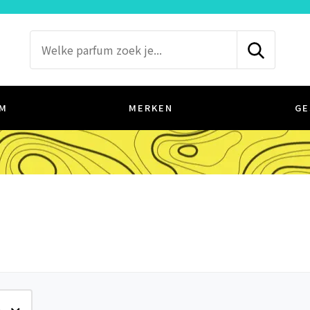
M
MERKEN
GE
e