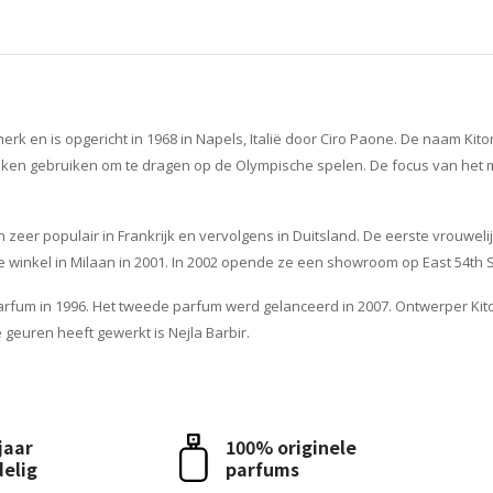
erk en is opgericht in 1968 in Napels, Italië door Ciro Paone. De naam Kito
eken gebruiken om te dragen op de Olympische spelen. De focus van het mer
eer populair in Frankrijk en vervolgens in Duitsland. De eerste vrouwelijk
 winkel in Milaan in 2001. In 2002 opende ze een showroom op East 54th S
arfum in 1996. Het tweede parfum werd gelanceerd in 2007. Ontwerper Kito
geuren heeft gewerkt is Nejla Barbir.
 jaar
100% originele
delig
parfums