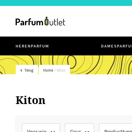
HERENPARFUM
DAMESPARFU
Terug
Home
/
Kiton
Kiton
Voor wie
Geur
Producttyp