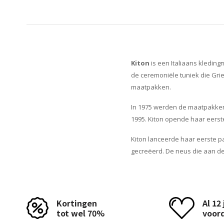
Kiton
is een Italiaans kledingm
de ceremoniële tuniek die Gri
maatpakken.
In 1975 werden de maatpakken z
1995. Kiton opende haar eerste
Kiton lanceerde haar eerste p
gecreëerd. De neus die aan de 
Kortingen
Al 12
tot wel 70%
voor