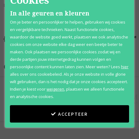
basisnoten zijn Witte Muskus en Vanille.
In alle geuren en kleuren
Om je beter en persoonlijker te helpen, gebruiken wij cookies
en vergelijkbare technieken. Naast functionele cookies,
Kortingen
Al 12 jaar
100% originele
waardoor de website goed werkt, plaatsen we ook analytische
tot wel 70%
voordelig
parfums
cookies om onze website elke dag weer een beetje beter te
maken. Ook plaatsen we persoonlijke cookies zodat wij en
derde partijen jouw internetgedrag kunnen volgen en
Onze merken
persoonlijke content kunnen laten zien.
Meer weten?
Lees
hier
alles over ons cookiebeleid. Als je onze website in volle glorie
wilt gebruiken, dan is het nodig dat je onze cookies accepteert.
Indien je kiest voor
weigeren
,
plaatsen we alleen functionele
en analytische cookies.
ACCEPTEER