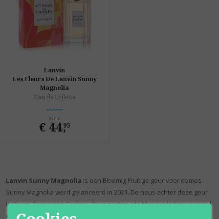
Lanvin
Les Fleurs De Lanvin Sunny
Magnolia
Eau de toilette
Vanaf
€ 44
,
95
Lanvin Sunny Magnolia
is een Bloemig Fruitige geur voor dames.
Sunny Magnolia werd gelanceerd in 2021. De neus achter deze geur
is Pierre-Constantin Guéros. De topnoten zijn Mandarijn Sinaasappel
Cookies
en Abrikoos; de middennoten zijn Chinese Osmanthus en Jasmijn; de