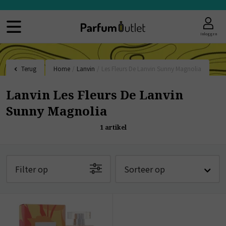
Inloggen
Terug
Home
/
Lanvin
/
Les Fleurs De Lanvin Sunny Magnolia
Lanvin Les Fleurs De Lanvin
Sunny Magnolia
1
artikel
Filter op
Sorteer op