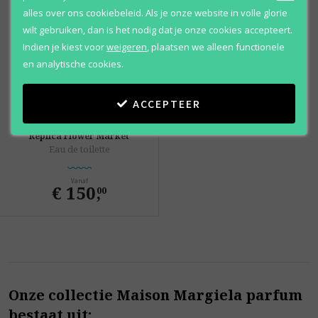
alles over ons cookiebeleid. Als je onze website in volle glorie
wilt gebruiken, dan is het nodig dat je onze cookies accepteert.
Indien je kiest voor
weigeren
,
plaatsen we alleen functionele
en analytische cookies.
ACCEPTEER
Maison Margiela
Replica Flower Market
Eau de toilette
Vanaf
€ 150
,
00
Onze collectie Maison Margiela parfum
bestaat uit: