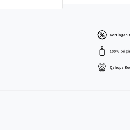
Kortingen
100% origi
Qshops
Ke