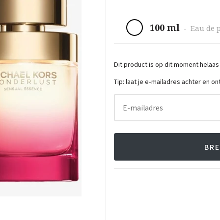
100 ml
-
Eau de 
Dit product is op dit moment helaas
Tip: laat je e-mailadres achter en o
E-mailadres
BRE