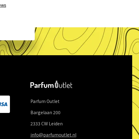
Parfum Outlet
Bargelaan
200
2333 CW
Leiden
info@parfumoutlet.nl