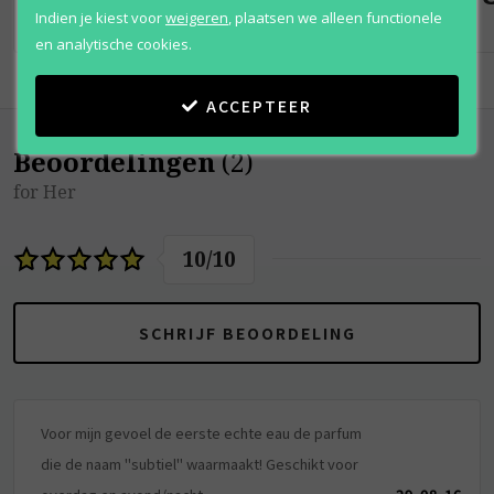
Indien je kiest voor
weigeren
,
plaatsen we alleen functionele
en analytische cookies.
ACCEPTEER
Beoordelingen
(
2
)
for Her
10
/
10
SCHRIJF BEOORDELING
Voor mijn gevoel de eerste echte eau de parfum
die de naam "subtiel" waarmaakt! Geschikt voor