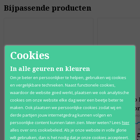
Bijpassende producten
Cookies
In alle geuren en kleuren
Om je beter en persoonlijker te helpen, gebruiken wij cookies
en vergelijkbare technieken. Naast functionele cookies,
waardoor de website goed werkt, plaatsen we ook analytische
Narciso Rodriguez
Narciso
cookies om onze website elke dag weer een beetje beter te
for Her
fo
maken. Ook plaatsen we persoonlijke cookies zodat wij en
derde partijen jouw internetgedrag kunnen volgen en
Eau de parfum
Deo
persoonlijke content kunnen laten zien.
Meer weten?
Lees
hier
alles over ons cookiebeleid. Als je onze website in volle glorie
Vanaf
V
€ 61
,
€ 
95
wilt gebruiken, dan is het nodig dat je onze cookies accepteert.