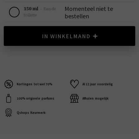
Momenteel niet te
150 ml
-
Eau de
bestellen
toilette
IN WINKELMAND
Kortingen
tot wel 70%
Al 12 jaar
voordelig
100% originele
parfums
Afhalen
mogelijk
Qshops
Keurmerk