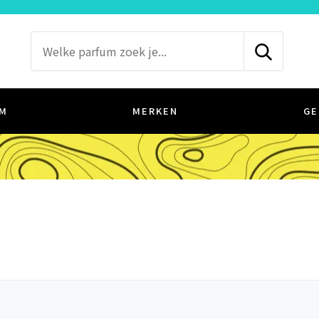
M
MERKEN
GE