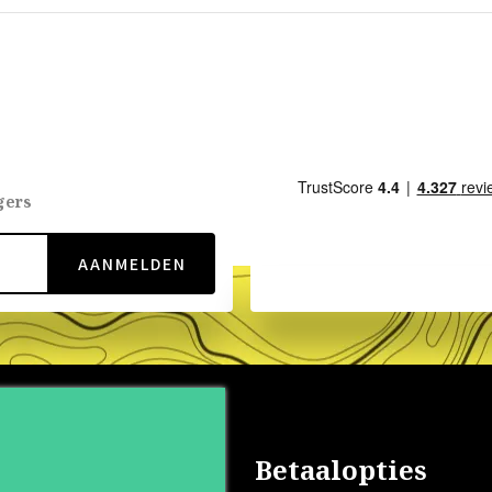
gers
AANMELDEN
nservice
Betaalopties