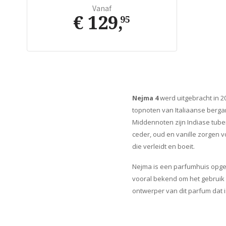
Vanaf
€ 129
,
95
Nejma 4
werd uitgebracht in 2
topnoten van Italiaanse bergam
Middennoten zijn Indiase tub
ceder, oud en vanille zorgen
die verleidt en boeit.
Nejma is een parfumhuis opgeri
vooral bekend om het gebruik 
ontwerper van dit parfum dat 