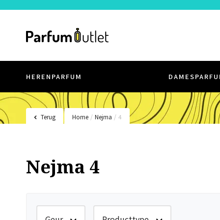
HERENPARFUM
DAMESPARFU
Terug
Home
/
Nejma
/
4
Nejma 4
Geur
Producttype