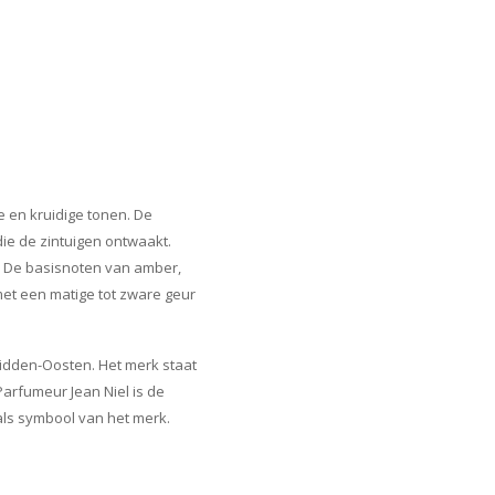
 en kruidige tonen. De
die de zintuigen ontwaakt.
. De basisnoten van amber,
et een matige tot zware geur
Midden-Oosten. Het merk staat
arfumeur Jean Niel is de
als symbool van het merk.