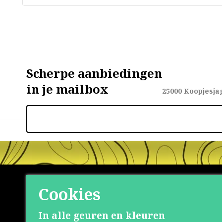
Scherpe aanbiedingen
in je mailbox
25000
Koopjesja
Cookies
Shop
Klante
In alle geuren en kleuren