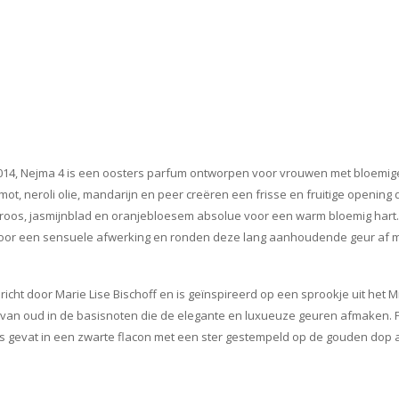
014, Nejma 4 is een oosters parfum ontworpen voor vrouwen met bloemige
ot, neroli olie, mandarijn en peer creëren een frisse en fruitige opening 
eroos, jasmijnblad en oranjebloesem absolue voor een warm bloemig hart
 voor een sensuele afwerking en ronden deze lang aanhoudende geur af m
cht door Marie Lise Bischoff en is geïnspireerd op een sprookje uit het 
van oud in de basisnoten die de elegante en luxueuze geuren afmaken. P
is gevat in een zwarte flacon met een ster gestempeld op de gouden dop 