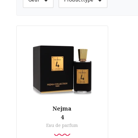
Nejma
4
Eau de parfum