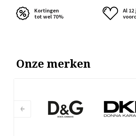
Kortingen
Al 12
tot wel 70%
voor
Onze merken