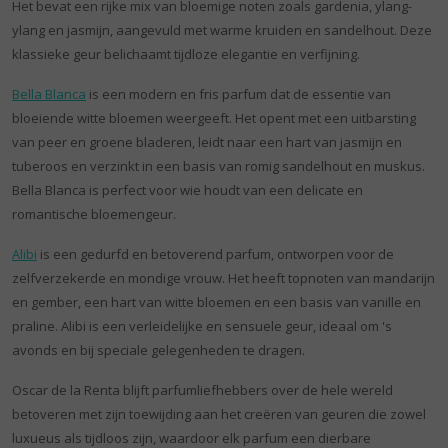
Het bevat een rijke mix van bloemige noten zoals gardenia, ylang-
ylang en jasmijn, aangevuld met warme kruiden en sandelhout. Deze
klassieke geur belichaamt tijdloze elegantie en verfijning.
Bella Blanca
is een modern en fris parfum dat de essentie van
bloeiende witte bloemen weergeeft. Het opent met een uitbarsting
van peer en groene bladeren, leidt naar een hart van jasmijn en
tuberoos en verzinkt in een basis van romig sandelhout en muskus.
Bella Blanca is perfect voor wie houdt van een delicate en
romantische bloemengeur.
Alibi
is een gedurfd en betoverend parfum, ontworpen voor de
zelfverzekerde en mondige vrouw. Het heeft topnoten van mandarijn
en gember, een hart van witte bloemen en een basis van vanille en
praline. Alibi is een verleidelijke en sensuele geur, ideaal om 's
avonds en bij speciale gelegenheden te dragen.
Oscar de la Renta blijft parfumliefhebbers over de hele wereld
betoveren met zijn toewijding aan het creëren van geuren die zowel
luxueus als tijdloos zijn, waardoor elk parfum een dierbare