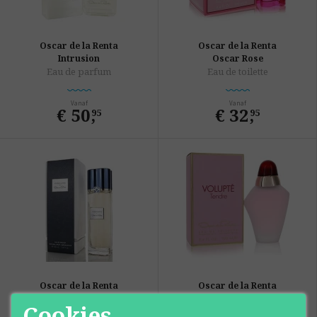
Oscar de la Renta
Oscar de la Renta
Intrusion
Oscar Rose
Eau de parfum
Eau de toilette
Vanaf
Vanaf
€ 50
,
€ 32
,
95
95
Oscar de la Renta
Oscar de la Renta
Coralina
Volupte Tendre
Cookies
Eau de parfum
Eau de toilette