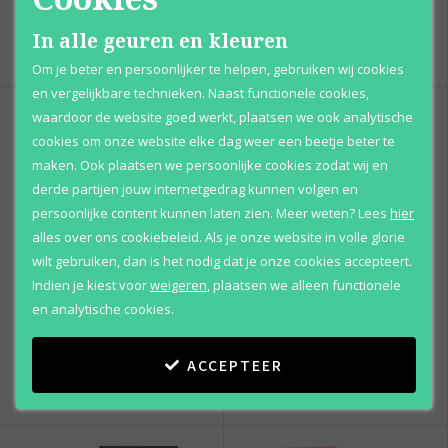
In alle geuren en kleuren
Vanaf
Vanaf
€ 196
,
€ 31
,
95
95
Om je beter en persoonlijker te helpen, gebruiken wij cookies
en vergelijkbare technieken. Naast functionele cookies,
waardoor de website goed werkt, plaatsen we ook analytische
cookies om onze website elke dag weer een beetje beter te
maken. Ook plaatsen we persoonlijke cookies zodat wij en
derde partijen jouw internetgedrag kunnen volgen en
persoonlijke content kunnen laten zien.
Meer weten?
Lees
hier
alles over ons cookiebeleid. Als je onze website in volle glorie
wilt gebruiken, dan is het nodig dat je onze cookies accepteert.
Indien je kiest voor
weigeren
,
plaatsen we alleen functionele
Oscar de la Renta
Oscar de la Renta
en analytische cookies.
So De La Renta
Oscar Jasmine
Body lotion
Eau de toilette
ACCEPTEER
Vanaf
Vanaf
€ 22
,
€ 47
,
95
95