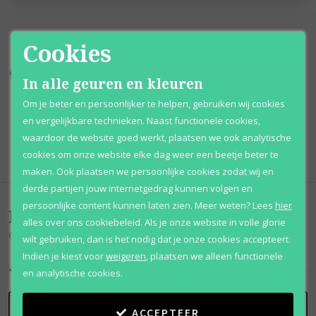
Cookies
Kortingen
tot wel 70%
Al 12 jaar
voordelig
In alle geuren en kleuren
Om je beter en persoonlijker te helpen, gebruiken wij cookies
100% originele
parfums
Afhalen
mogelijk
en vergelijkbare technieken. Naast functionele cookies,
waardoor de website goed werkt, plaatsen we ook analytische
Qshops
Keurmerk
cookies om onze website elke dag weer een beetje beter te
maken. Ook plaatsen we persoonlijke cookies zodat wij en
derde partijen jouw internetgedrag kunnen volgen en
persoonlijke content kunnen laten zien.
Meer weten?
Lees
hier
Beoordelingen
(
0
)
alles over ons cookiebeleid. Als je onze website in volle glorie
Oscar For Men
wilt gebruiken, dan is het nodig dat je onze cookies accepteert.
Indien je kiest voor
weigeren
,
plaatsen we alleen functionele
en analytische cookies.
SCHRIJF BEOORDELING
ACCEPTEER