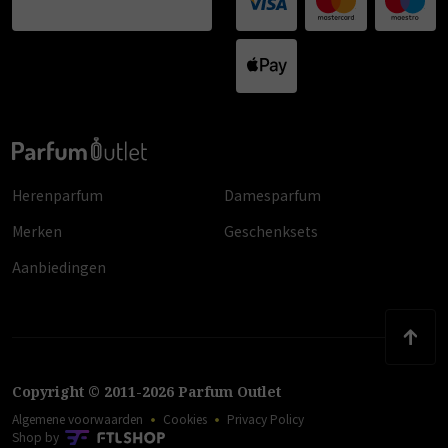
Herenparfum
Damesparfum
Merken
Geschenksets
Aanbiedingen
Copyright
©
2011
-
2026
Parfum Outlet
Algemene voorwaarden
Cookies
Privacy Policy
Shop by