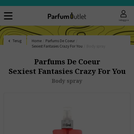
Inloggen
Terug
Home
/
Parfums De Coeur
/
Sexiest Fantasies Crazy For You
/
Body spray
Parfums De Coeur
Sexiest Fantasies Crazy For You
Body spray