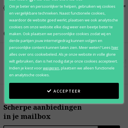
Kortingen
Al 12 jaar
100% originele
Om je beter en persoonlijker te helpen, gebruiken wij cookies
tot wel 70%
voordelig
parfums
en vergelijkbare technieken. Naast functionele cookies,
waardoor de website goed werkt, plaatsen we ook analytische
cookies om onze website elke dag weer een beetje beter te
Onze merken
maken. Ook plaatsen we persoonlijke cookies zodat wij en
derde partijen jouw internetgedrag kunnen volgen en
persoonlijke content kunnen laten zien.
Meer weten?
Lees
hier
alles over ons cookiebeleid. Als je onze website in volle glorie
wilt gebruiken, dan is het nodig dat je onze cookies accepteert.
Indien je kiest voor
weigeren
,
plaatsen we alleen functionele
en analytische cookies.
ACCEPTEER
Scherpe aanbiedingen
in je mailbox