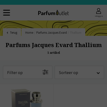
Inloggen
Terug
Home
/
Parfums Jacques Evard
/
Thallium
Parfums Jacques Evard Thallium
1
artikel
Filter op
Sorteer op