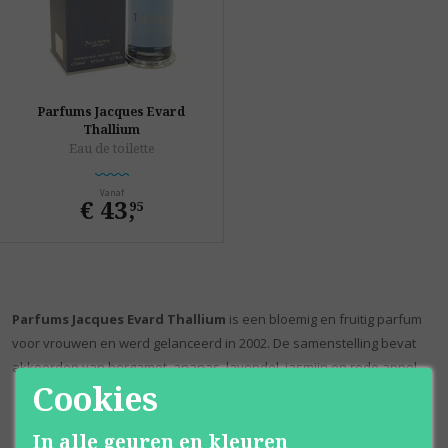
Parfums Jacques Evard
Thallium
Eau de toilette
Vanaf
€ 43
,
95
Parfums Jacques Evard Thallium
is een bloemig en fruitig parfum
voor vrouwen en werd gelanceerd in 2002. De samenstelling bevat
akkoorden van bergamot, ananas, lavendel, jasmijn en rode appel.
Cookies
In alle geuren en kleuren