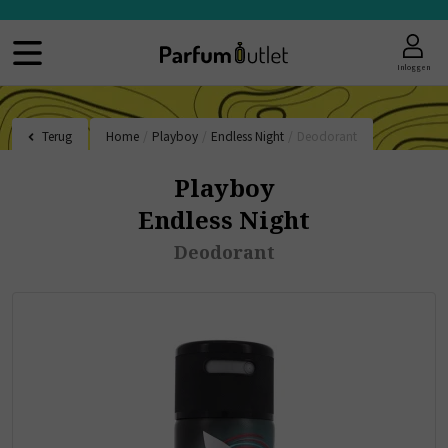
Inloggen
Terug
Home
/
Playboy
/
Endless Night
/
Deodorant
Playboy
Endless Night
Deodorant