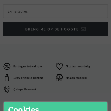
E-mailadres
BRENG ME OP DE HOOGTE
Kortingen
tot wel 70%
Al 12 jaar
voordelig
100% originele
parfums
Afhalen
mogelijk
Qshops
Keurmerk
Cookies