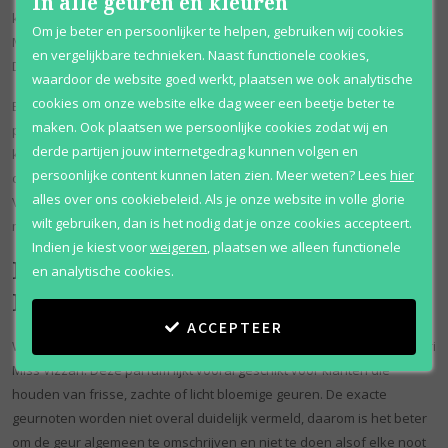
In alle geuren en kleuren
klanten die zoeken naar damesparfum met een toegankelijke stijl.
Om je beter en persoonlijker te helpen, gebruiken wij cookies
Miss Vizzari past mooi bij dagelijks gebruik, werk, school of vrije tijd.
en vergelijkbare technieken. Naast functionele cookies,
De geur voelt licht, netjes en makkelijk draagbaar.
waardoor de website goed werkt, plaatsen we ook analytische
cookies om onze website elke dag weer een beetje beter te
Eclat De Vizzari past beter bij klanten die liever een iets warmere
maken. Ook plaatsen we persoonlijke cookies zodat wij en
parfum dragen. Deze geur kan goed werken in de avond, tijdens
derde partijen jouw internetgedrag kunnen volgen en
koudere dagen of wanneer je een damesparfum zoekt die iets
persoonlijke content kunnen laten zien.
Meer weten?
Lees
hier
duidelijker aanwezig mag zijn. Samen geven Miss Vizzari en Eclat De
alles over ons cookiebeleid. Als je onze website in volle glorie
Vizzari een mooi beeld van het merk: vrouwelijk, betaalbaar en
wilt gebruiken, dan is het nodig dat je onze cookies accepteert.
makkelijk te dragen.
Indien je kiest voor
weigeren
,
plaatsen we alleen functionele
Frisse en warme geuren van
en analytische cookies.
Roberto Vizzari
ACCEPTEER
Wie houdt van een lichtere geur, kan goed kijken naar Roberto Vizzari
Miss Vizzari. Deze parfum lijkt vooral geschikt voor klanten die
houden van frisse, zachte of licht bloemige geuren. De exacte
geurnoten worden niet overal duidelijk vermeld, daarom is het beter
om de geur algemeen te omschrijven en niet te doen alsof elke noot