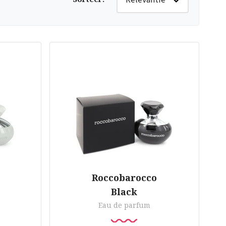
Roccobarocco
Black
Eau de parfum