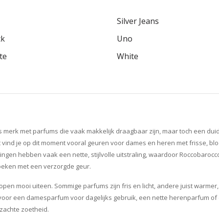
Silver Jeans
ck
Uno
te
White
s merk met parfums die vaak makkelijk draagbaar zijn, maar toch een duidel
 vind je op dit moment vooral geuren voor dames en heren met frisse, b
ngen hebben vaak een nette, stijlvolle uitstraling, waardoor Roccobarocco
eken met een verzorgde geur.
en mooi uiteen. Sommige parfums zijn fris en licht, andere juist warmer, 
 voor een damesparfum voor dagelijks gebruik, een nette herenparfum of 
zachte zoetheid.