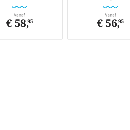
Vanaf
Vanaf
€ 58
,
€ 56
,
95
95