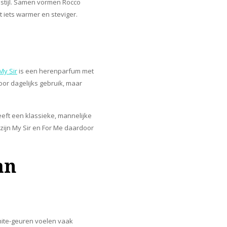
 stijl. Samen vormen Rocco
t iets warmer en steviger.
My Sir
is een herenparfum met
or dagelijks gebruik, maar
eft een klassieke, mannelijke
 zijn My Sir en For Me daardoor
an
White-geuren voelen vaak