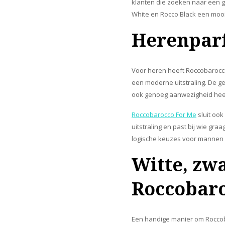
klanten die zoeken naar een g
White en Rocco Black een mooi 
Herenpar
Voor heren heeft Roccobarocco
een moderne uitstraling. De g
ook genoeg aanwezigheid heef
Roccobarocco For Me
sluit ook
uitstraling en past bij wie gra
logische keuzes voor mannen 
Witte, zw
Roccobar
Een handige manier om Roccoba