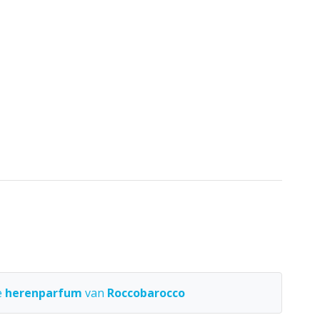
e
herenparfum
van
Roccobarocco