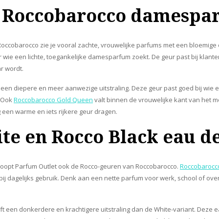
e Roccobarocco damespa
ccobarocco zie je vooral zachte, vrouwelijke parfums met een bloemige
 wie een lichte, toegankelijke damesparfum zoekt. De geur past bij klan
r wordt.
t een diepere en meer aanwezige uitstraling. Deze geur past goed bij wi
. Ook
Roccobarocco Gold Queen
valt binnen de vrouwelijke kant van het me
g een warme en iets rijkere geur dragen.
te en Rocco Black eau de
oopt Parfum Outlet ook de Rocco-geuren van Roccobarocco.
Roccobarocc
 bij dagelijks gebruik. Denk aan een nette parfum voor werk, school of ove
t een donkerdere en krachtigere uitstraling dan de White-variant. Deze eau