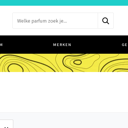
M
MERKEN
GE
e