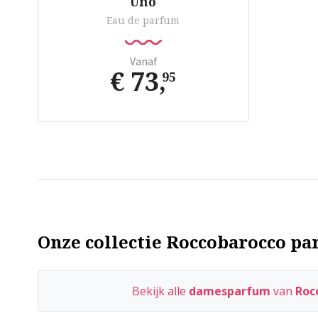
Uno
Eau de parfum
Vanaf
€ 73
,
95
Onze collectie Roccobarocco par
Bekijk alle
damesparfum
van
Roc