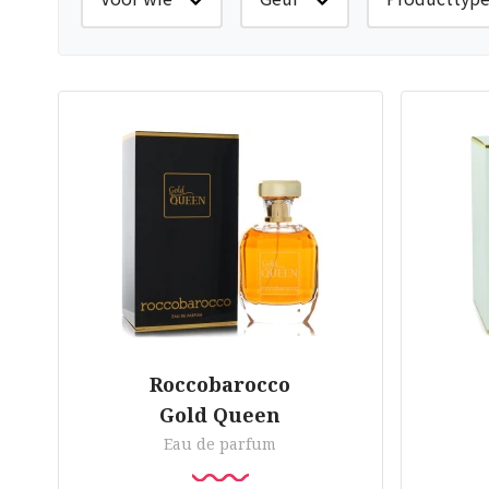
Roccobarocco
Gold Queen
Eau de parfum