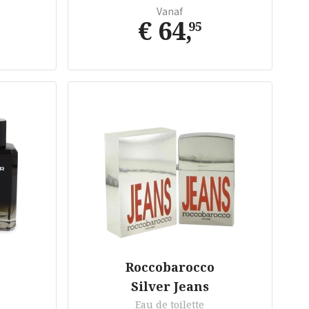
Vanaf
€ 64
,
95
Roccobarocco
Silver Jeans
Eau de toilette