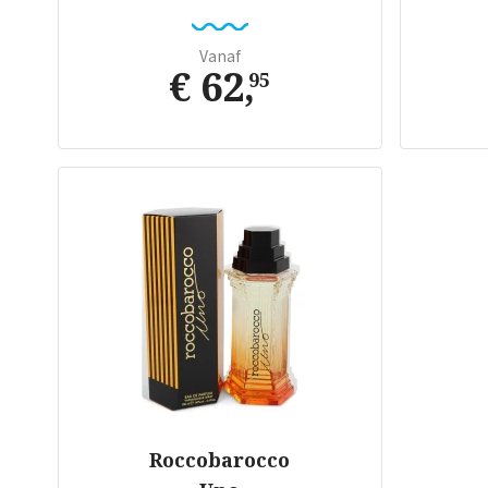
Vanaf
€ 62
,
95
Roccobarocco