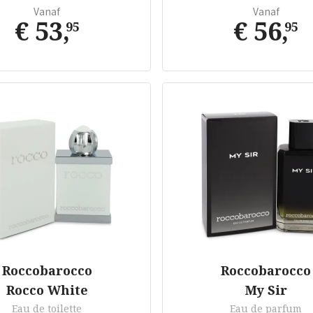
Vanaf
Vanaf
€ 53
,
€ 56
,
95
95
Roccobarocco
Roccobarocco
Rocco White
My Sir
Eau de toilette
Eau de parfum