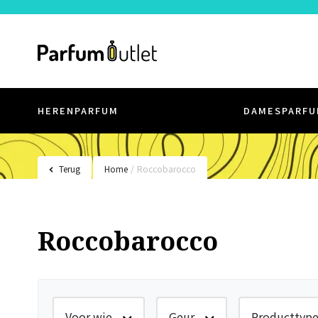
HERENPARFUM
DAMESPARFU
Terug
Home
/
Roccobarocco
Roccobarocco
Voor wie
Geur
Producttyp