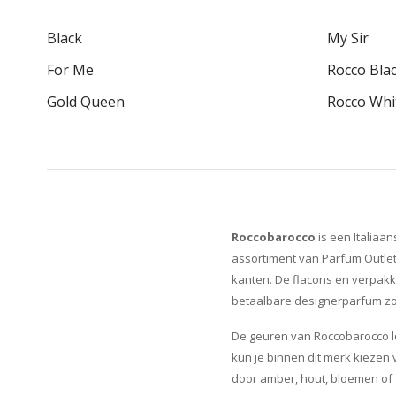
Black
My Sir
For Me
Rocco Bla
Gold Queen
Rocco Whi
Roccobarocco
is een Italiaan
assortiment van Parfum Outlet
kanten. De flacons en verpakki
betaalbare designerparfum zo
De geuren van Roccobarocco lop
kun je binnen dit merk kiezen
door amber, hout, bloemen of 