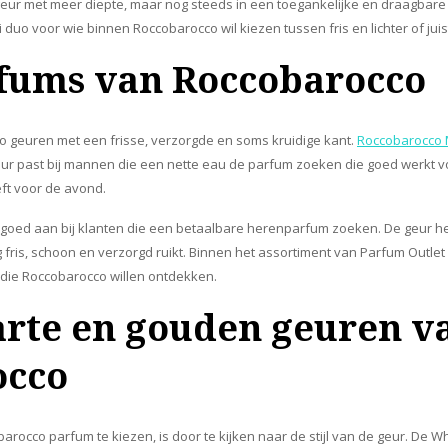
eur met meer diepte, maar nog steeds in een toegankelijke en draagbare
duo voor wie binnen Roccobarocco wil kiezen tussen fris en lichter of juis
fums van Roccobarocco
 geuren met een frisse, verzorgde en soms kruidige kant.
Roccobarocco 
eur past bij mannen die een nette eau de parfum zoeken die goed werkt vo
t voor de avond.
 goed aan bij klanten die een betaalbare herenparfum zoeken. De geur he
ag fris, schoon en verzorgd ruikt. Binnen het assortiment van Parfum Outlet
die Roccobarocco willen ontdekken.
arte en gouden geuren v
occo
rocco parfum te kiezen, is door te kijken naar de stijl van de geur. De 