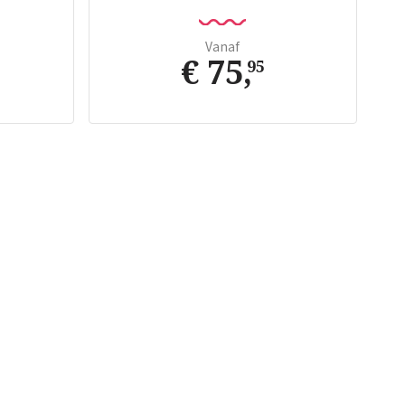
Vanaf
€ 75
,
95