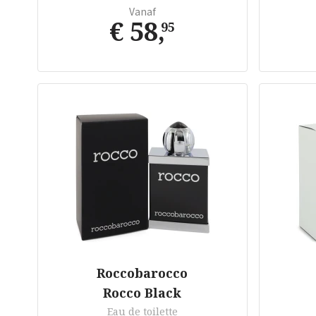
Vanaf
€ 58
,
95
Roccobarocco
Rocco Black
Eau de toilette