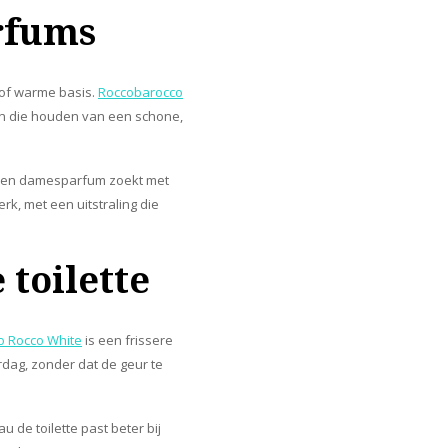
rfums
 of warme basis.
Roccobarocco
ten die houden van een schone,
e een damesparfum zoekt met
rk, met een uitstraling die
 toilette
o Rocco White
is een frissere
rdag, zonder dat de geur te
 de toilette past beter bij