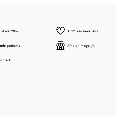
tot wel 70%
Al 12 jaar
voordelig
nele
parfums
Afhalen
mogelijk
urmerk