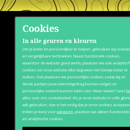
Cookies
Shop
Klante
In alle geuren en kleuren
Om je beter en persoonlijker te helpen, gebruiken wij cookie
Herenparfum
Over Parfum
en vergelijkbare technieken. Naast functionele cookies,
waardoor de website goed werkt, plaatsen we ook analytisc
Damesparfum
Betaaloptie
cookies om onze website elke dag weer een beetje beter te
Merken
Retournere
maken. Ook plaatsen we persoonlijke cookies zodat wij en
derde partijen jouw internetgedrag kunnen volgen en
Geschenksets
Bezorging &
persoonlijke content kunnen laten zien.
Meer weten?
Lees
hi
Aanbiedingen
alles over ons cookiebeleid. Als je onze website in volle glori
wilt gebruiken, dan is het nodig dat je onze cookies accepteer
Indien je kiest voor
weigeren
,
plaatsen we alleen functionele
en analytische cookies.