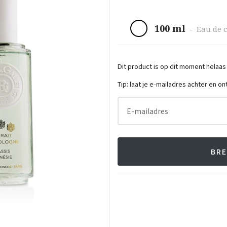
100 ml
-
Eau de 
Dit product is op dit moment helaas
Tip: laat je e-mailadres achter en o
E-mailadres
BRE