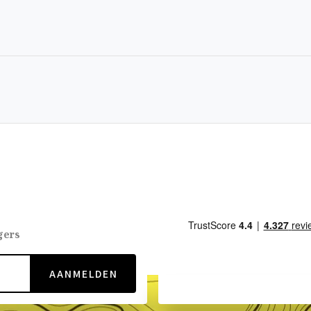
gers
AANMELDEN