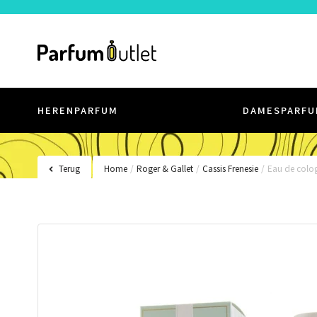
HERENPARFUM
DAMESPARFU
Terug
Home
/
Roger & Gallet
/
Cassis Frenesie
/
Eau de colo