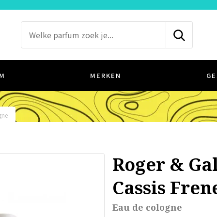
M
MERKEN
GE
gne
Roger & Gal
Cassis Fren
Eau de cologne