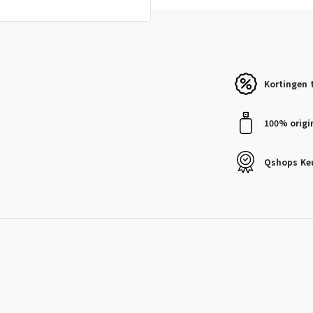
Kortingen
100% origi
Qshops
Ke