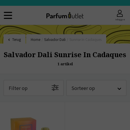
Inloggen
Terug
Home
/
Salvador Dali
/
Sunrise In Cadaques
Salvador Dali Sunrise In Cadaques
1
artikel
Filter op
Sorteer op