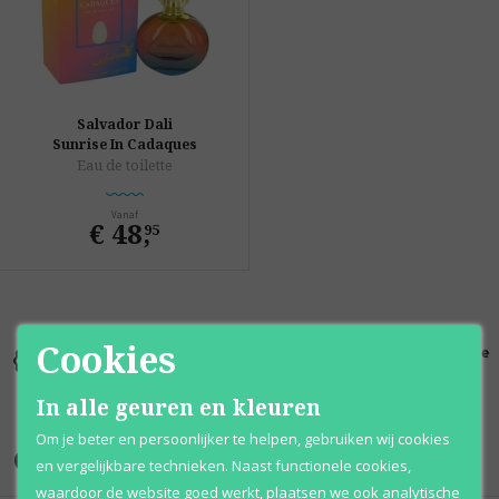
Salvador Dali
Sunrise In Cadaques
Eau de toilette
Vanaf
€ 48
,
95
Cookies
Kortingen
Al 12 jaar
100% originele
tot wel 70%
voordelig
parfums
In alle geuren en kleuren
Om je beter en persoonlijker te helpen, gebruiken wij cookies
Onze merken
en vergelijkbare technieken. Naast functionele cookies,
waardoor de website goed werkt, plaatsen we ook analytische