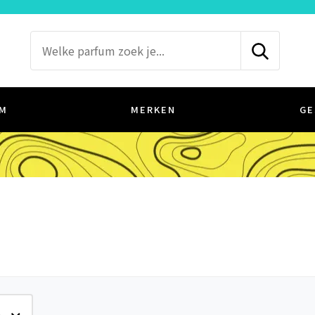
M
MERKEN
GE
e