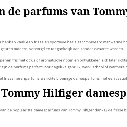
en de parfums van Tomm
r hebben vaak een frisse en sportieve basis gecombineerd met warme hou
 geuren modern, verzorgd en toegankelijk aan zonder zwaar te worden.
enen fris met citrus of aromatische noten en ontwikkelen zich later richt
 zijn de parfums perfect voor dagelijks gebruik, werk, school of warmere 
wel frisse herenparfums als lichte bloemige damesparfums met een casual l
e Tommy Hilfiger dames
n van de populairste damesparfums van Tommy Hilfiger dankzij de frisse b