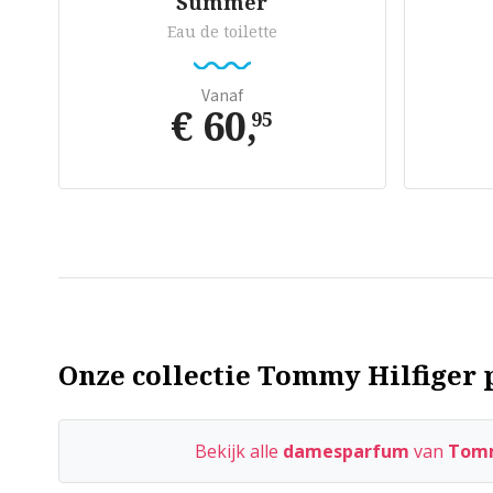
Summer
Eau de toilette
Vanaf
€ 60
,
95
Onze collectie Tommy Hilfiger 
Bekijk alle
damesparfum
van
Tomm