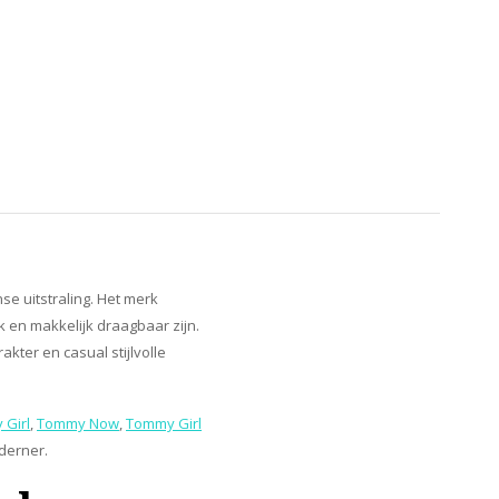
e uitstraling. Het merk
 en makkelijk draagbaar zijn.
kter en casual stijlvolle
Girl
,
Tommy Now
,
Tommy Girl
oderner.