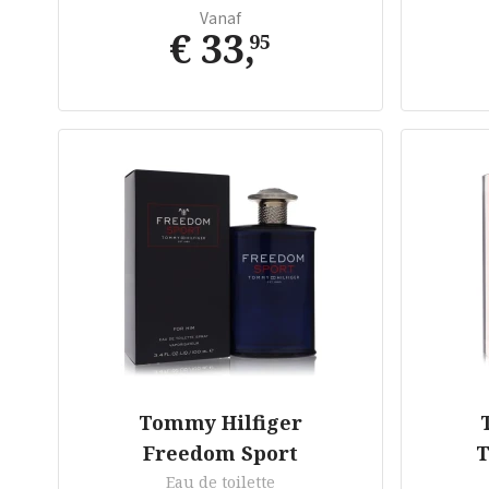
Vanaf
€ 33
,
95
Tommy Hilfiger
Freedom Sport
T
Eau de toilette