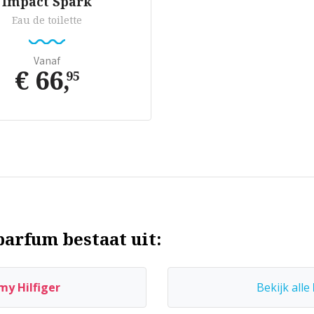
Impact Spark
Eau de toilette
Vanaf
€ 66
,
95
parfum bestaat uit:
y Hilfiger
Bekijk alle