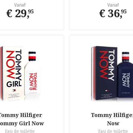
Vanaf
Vanaf
€ 29
,
€ 36
,
95
95
Tommy Hilfiger
Tommy Hilfige
ommy Girl Now
Now
Eau de toilette
Eau de toilette