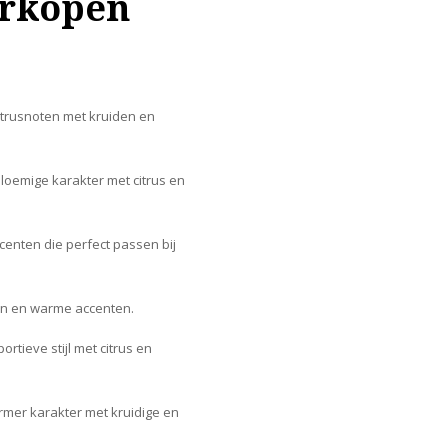
erkopen
itrusnoten met kruiden en
oemige karakter met citrus en
centen die perfect passen bij
men en warme accenten.
tieve stijl met citrus en
mer karakter met kruidige en