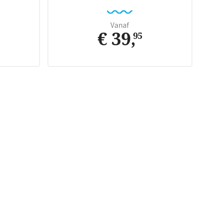
Vanaf
€ 39
,
95