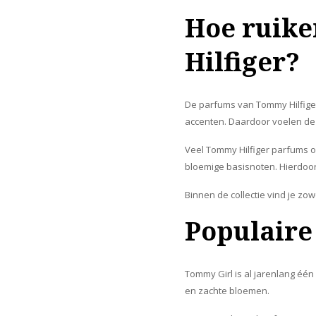
Hoe ruik
Hilfiger?
De parfums van Tommy Hilfige
accenten. Daardoor voelen de
Veel Tommy Hilfiger parfums op
bloemige basisnoten. Hierdoor
Binnen de collectie vind je zo
Populair
Tommy Girl is al jarenlang éé
en zachte bloemen.