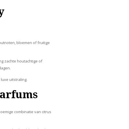
y
tnoten, bloemen of fruitige
ing zachte houtachtige of
dagen.
uxe uitstraling.
parfums
loemige combinatie van citrus