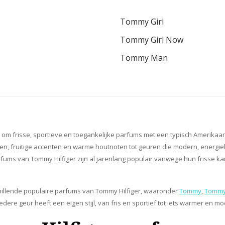
Tommy Girl
Tommy Girl Now
Tommy Man
om frisse, sportieve en toegankelijke parfums met een typisch Amerikaans
en, fruitige accenten en warme houtnoten tot geuren die modern, energiek
ms van Tommy Hilfiger zijn al jarenlang populair vanwege hun frisse kara
schillende populaire parfums van Tommy Hilfiger, waaronder
Tommy
,
Tommy 
 Iedere geur heeft een eigen stijl, van fris en sportief tot iets warmer en m