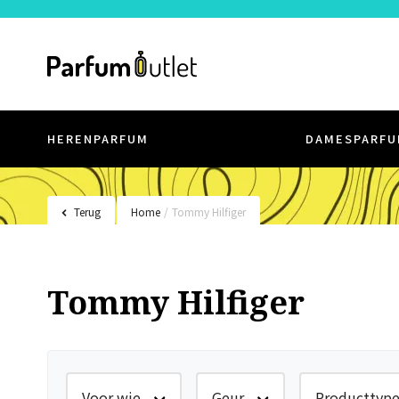
HERENPARFUM
DAMESPARFU
Terug
Home
/
Tommy Hilfiger
Tommy Hilfiger
Voor wie
Geur
Producttyp