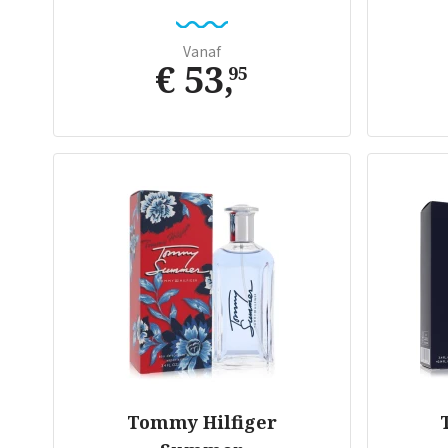
Vanaf
€ 53
,
95
Tommy Hilfiger