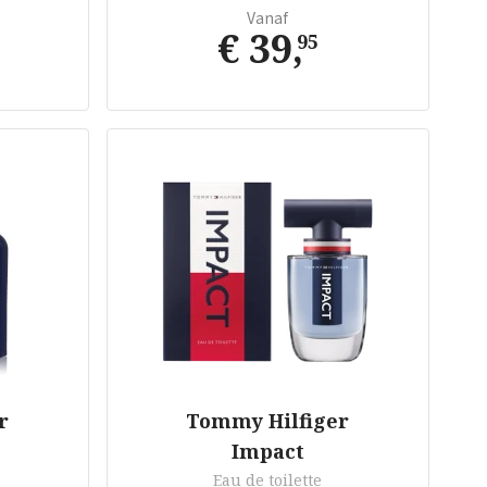
Vanaf
€ 39
,
95
r
Tommy Hilfiger
Impact
Eau de toilette