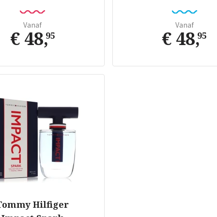
Vanaf
Vanaf
€ 48
,
€ 48
,
95
95
Tommy Hilfiger