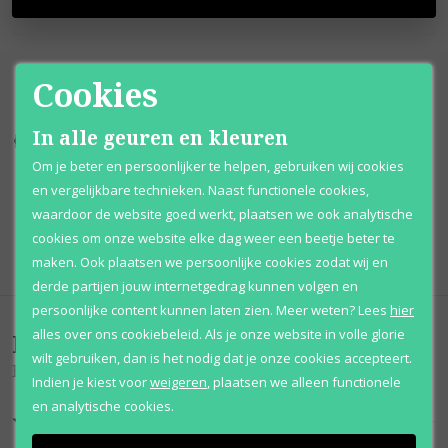
Cookies
In alle geuren en kleuren
Kortingen
tot wel 70%
Al 12 jaar
voordelig
Om je beter en persoonlijker te helpen, gebruiken wij cookies
100% originele
parfums
Afhalen
mogelijk
en vergelijkbare technieken. Naast functionele cookies,
waardoor de website goed werkt, plaatsen we ook analytische
Qshops
Keurmerk
cookies om onze website elke dag weer een beetje beter te
maken. Ook plaatsen we persoonlijke cookies zodat wij en
derde partijen jouw internetgedrag kunnen volgen en
persoonlijke content kunnen laten zien.
Meer weten?
Lees
hier
alles over ons cookiebeleid. Als je onze website in volle glorie
Beoordelingen
(
0
)
wilt gebruiken, dan is het nodig dat je onze cookies accepteert.
Bombshell
Indien je kiest voor
weigeren
,
plaatsen we alleen functionele
en analytische cookies.