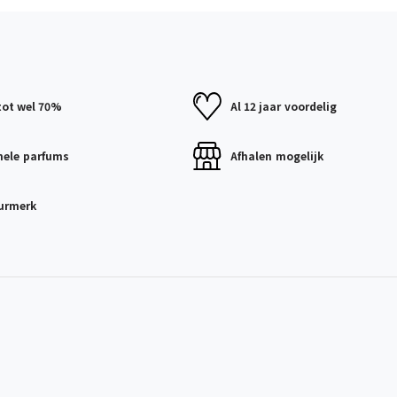
tot wel 70%
Al 12 jaar
voordelig
nele
parfums
Afhalen
mogelijk
urmerk