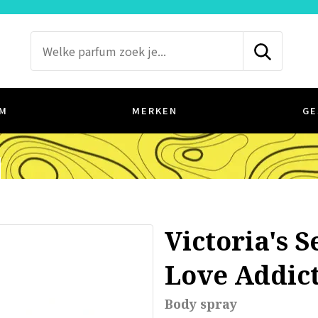
M
MERKEN
GE
Victoria's S
Love Addic
Body spray