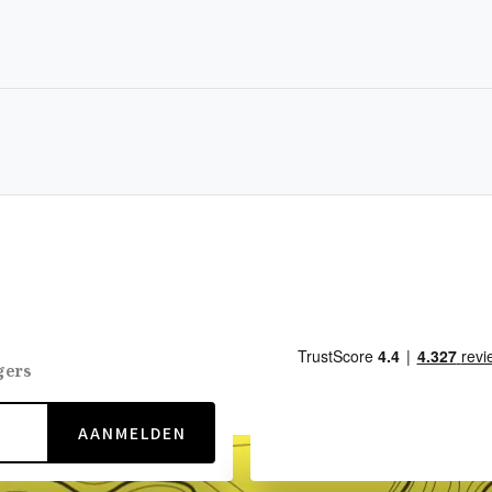
gers
AANMELDEN