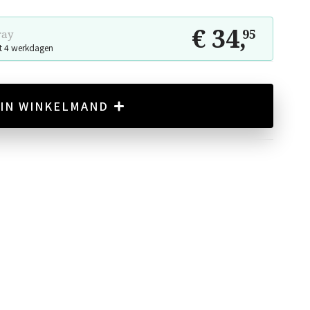
€ 34
,
95
ray
t 4 werkdagen
IN WINKELMAND