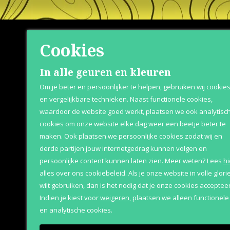
Cookies
Shop
Klante
In alle geuren en kleuren
Om je beter en persoonlijker te helpen, gebruiken wij cookie
Herenparfum
Betaaloptie
en vergelijkbare technieken. Naast functionele cookies,
waardoor de website goed werkt, plaatsen we ook analytisc
Damesparfum
Retournere
cookies om onze website elke dag weer een beetje beter te
Merken
Bezorging &
maken. Ook plaatsen we persoonlijke cookies zodat wij en
derde partijen jouw internetgedrag kunnen volgen en
Geschenksets
Over Parfum
persoonlijke content kunnen laten zien.
Meer weten?
Lees
hi
Aanbiedingen
alles over ons cookiebeleid. Als je onze website in volle glori
wilt gebruiken, dan is het nodig dat je onze cookies accepteer
Indien je kiest voor
weigeren
,
plaatsen we alleen functionele
en analytische cookies.