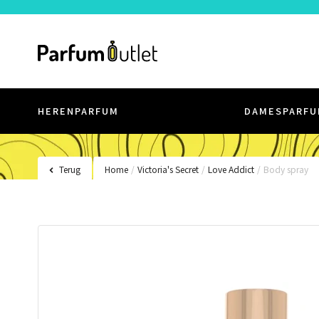
HERENPARFUM
DAMESPARFU
Terug
Home
/
Victoria's Secret
/
Love Addict
/
Body spray