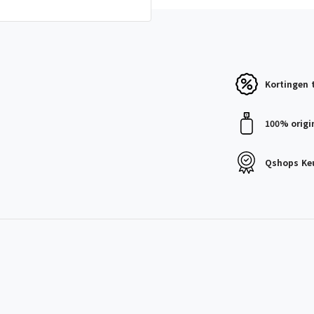
Kortingen
100% origi
Qshops
Ke