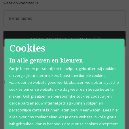
weer op voorraad is.
E-mailadres
BRENG ME OP DE HOOGTE
Cookies
In alle geuren en kleuren
Om je beter en persoonlijker te helpen, gebruiken wij cookies
en vergelijkbare technieken. Naast functionele cookies,
waardoor de website goed werkt, plaatsen we ook analytische
Kortingen
tot wel 70%
Al 12 jaar
voordelig
cookies om onze website elke dag weer een beetje beter te
maken. Ook plaatsen we persoonlijke cookies zodat wij en
100% originele
parfums
Afhalen
mogelijk
derde partijen jouw internetgedrag kunnen volgen en
Qshops
Keurmerk
persoonlijke content kunnen laten zien.
Meer weten?
Lees
hier
alles over ons cookiebeleid. Als je onze website in volle glorie
wilt gebruiken, dan is het nodig dat je onze cookies accepteert.