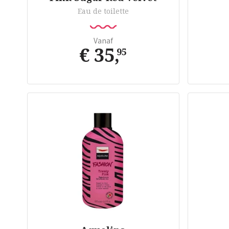
Eau de toilette
Vanaf
€ 35
,
95