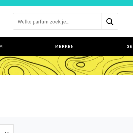
M
MERKEN
GE
e