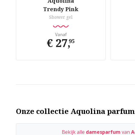
Aquolina
Trendy Pink
Shower gel
Vanaf
€ 27
,
95
Onze collectie Aquolina parfum 
Bekijk alle
damesparfum
van
A