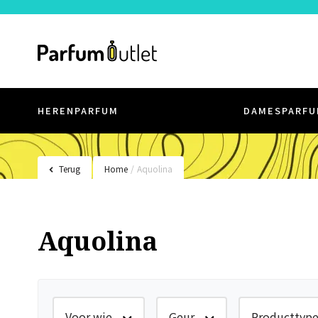
HERENPARFUM
DAMESPARFU
Terug
Home
/
Aquolina
Aquolina
Voor wie
Geur
Producttyp