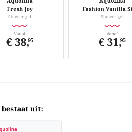
Aquolina
Aquolina
Fresh Joy
Fashion Vanilla S
Shower gel
Shower gel
Vanaf
Vanaf
€ 38
,
€ 31
,
95
95
bestaat uit:
quolina