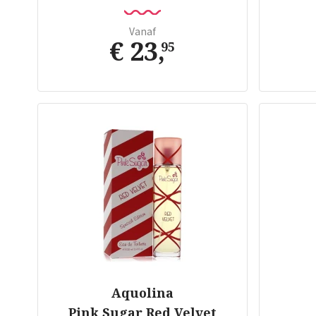
Vanaf
€ 23
,
95
Aquolina
Pink Sugar Red Velvet