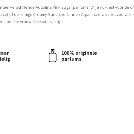
teel verschillende Aquolina Pink Sugar parfums. Of je nu kiest voor de ori
elvet of de romige Creamy Sunshine, binnen Aquolina draait het vooral om
en speelse vrouwelijke uitstraling.
 jaar
100% originele
delig
parfums