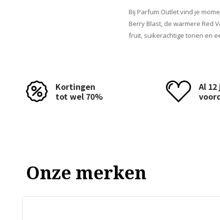
Bij Parfum Outlet vind je momen
Berry Blast, de warmere Red V
fruit, suikerachtige tonen en e
Kortingen
Al 12
tot wel 70%
voor
Onze merken