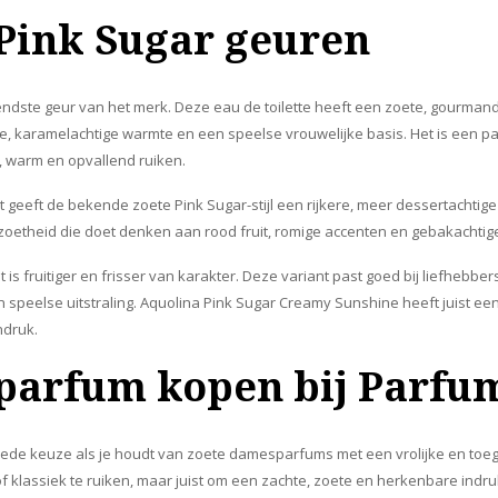
Pink Sugar geuren
endste geur van het merk. Deze eau de toilette heeft een zoete, gourmand
lle, karamelachtige warmte en een speelse vrouwelijke basis. Het is een 
, warm en opvallend ruiken.
 geeft de bekende zoete Pink Sugar-stijl een rijkere, meer dessertachtige
 zoetheid die doet denken aan rood fruit, romige accenten en gebakachtig
t is fruitiger en frisser van karakter. Deze variant past goed bij liefhebb
n speelse uitstraling. Aquolina Pink Sugar Creamy Sunshine heeft juist een 
ndruk.
parfum kopen bij Parfum
ede keuze als je houdt van zoete damesparfums met een vrolijke en toegank
f klassiek te ruiken, maar juist om een zachte, zoete en herkenbare indruk