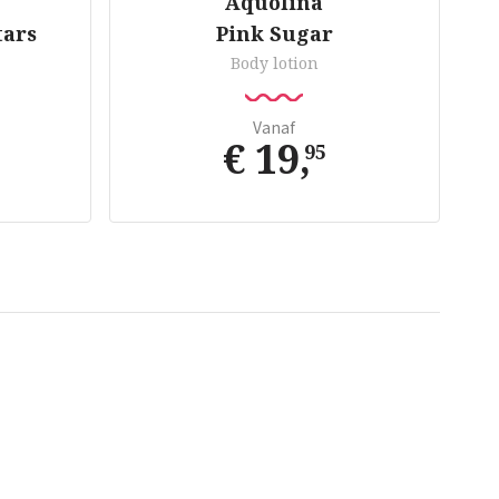
Aquolina
tars
Pink Sugar
Body lotion
Vanaf
€ 19
,
95