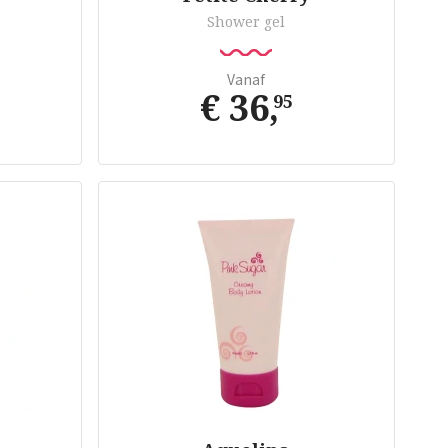
Shower gel
Vanaf
€ 36
,
95