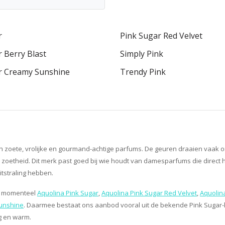
r
Pink Sugar Red Velvet
 Berry Blast
Simply Pink
r Creamy Sunshine
Trendy Pink
 zoete, vrolijke en gourmand-achtige parfums. De geuren draaien vaak om s
zoetheid. Dit merk past goed bij wie houdt van damesparfums die direct h
itstraling hebben.
we momenteel
Aquolina Pink Sugar
,
Aquolina Pink Sugar Red Velvet
,
Aquolina
Sunshine
. Daarmee bestaat ons aanbod vooral uit de bekende Pink Sugar-li
ig en warm.