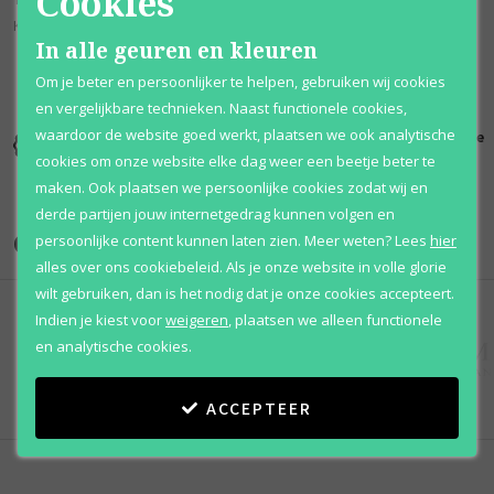
Cookies
Karamel, Monoï-olie, Sandelhout en Mos.
In alle geuren en kleuren
Om je beter en persoonlijker te helpen, gebruiken wij cookies
en vergelijkbare technieken. Naast functionele cookies,
waardoor de website goed werkt, plaatsen we ook analytische
Kortingen
Al 12 jaar
100% originele
tot wel 70%
voordelig
parfums
cookies om onze website elke dag weer een beetje beter te
maken. Ook plaatsen we persoonlijke cookies zodat wij en
derde partijen jouw internetgedrag kunnen volgen en
Onze merken
persoonlijke content kunnen laten zien.
Meer weten?
Lees
hier
alles over ons cookiebeleid. Als je onze website in volle glorie
wilt gebruiken, dan is het nodig dat je onze cookies accepteert.
Indien je kiest voor
weigeren
,
plaatsen we alleen functionele
en analytische cookies.
ACCEPTEER