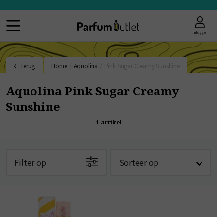
Inloggen
Terug
Home
/
Aquolina
/
Pink Sugar Creamy Sunshine
Aquolina Pink Sugar Creamy
Sunshine
1
artikel
Filter op
Sorteer op