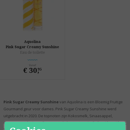
Aquolina
Pink Sugar Creamy Sunshine
Eau de toilette
Vanaf
€ 30
,
95
Pink Sugar Creamy Sunshine
van Aquolina is een Bloemig Fruitige
Gourmand geur voor dames. Pink Sugar Creamy Sunshine werd
uitgebracht in 2020. De topnoten zijn Kokosmelk, Sinaasappel,
Groene mandarijn en Bergamot; de hartnoten zijn Suiker, Ylang-Ylang,
Tiarébloem, Gardenia en Mimosa; de basisnoten zijn Vanille,