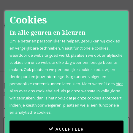
Cookies
Kortingen
tot wel 70%
Al 12 jaar
voordelig
In alle geuren en kleuren
100% originele
parfums
Afhalen
mogelijk
Om je beter en persoonlijker te helpen, gebruiken wij cookies
en vergelijkbare technieken. Naast functionele cookies,
Qshops
Keurmerk
waardoor de website goed werkt, plaatsen we ook analytische
cookies om onze website elke dag weer een beetje beter te
maken. Ook plaatsen we persoonlijke cookies zodat wij en
derde partijen jouw internetgedrag kunnen volgen en
Beoordelingen
(
0
)
persoonlijke content kunnen laten zien.
Meer weten?
Lees
hier
alles over ons cookiebeleid. Als je onze website in volle glorie
Nayel Oud
wilt gebruiken, dan is het nodig dat je onze cookies accepteert.
Indien je kiest voor
weigeren
,
plaatsen we alleen functionele
en analytische cookies.
SCHRIJF BEOORDELING
ACCEPTEER