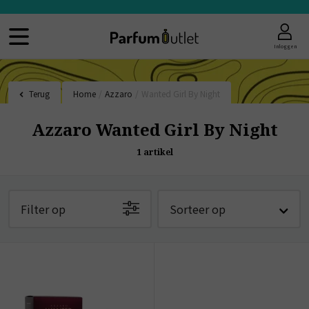
Inloggen
Terug
Home
/
Azzaro
/
Wanted Girl By Night
Azzaro Wanted Girl By Night
1
artikel
Filter op
Sorteer op