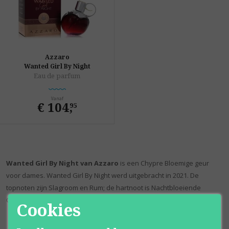
Azzaro
Wanted Girl By Night
Eau de parfum
Vanaf
€ 104
,
95
Wanted Girl By Night van Azzaro
is een Chypre Bloemige geur
voor dames. Wanted Girl By Night werd uitgebracht in 2021. De
topnoten zijn Slagroom en Rum; de hartnoot is Nachtbloeiende
Cereus; de basisnoot is Patchouli.
Cookies