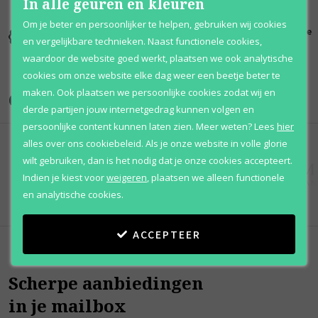
In alle geuren en kleuren
Om je beter en persoonlijker te helpen, gebruiken wij cookies
Kortingen
Al 12 jaar
100% originele
en vergelijkbare technieken. Naast functionele cookies,
tot wel 70%
voordelig
parfums
waardoor de website goed werkt, plaatsen we ook analytische
cookies om onze website elke dag weer een beetje beter te
maken. Ook plaatsen we persoonlijke cookies zodat wij en
Onze merken
derde partijen jouw internetgedrag kunnen volgen en
persoonlijke content kunnen laten zien.
Meer weten?
Lees
hier
alles over ons cookiebeleid. Als je onze website in volle glorie
wilt gebruiken, dan is het nodig dat je onze cookies accepteert.
Indien je kiest voor
weigeren
,
plaatsen we alleen functionele
en analytische cookies.
ACCEPTEER
Scherpe aanbiedingen
in je mailbox