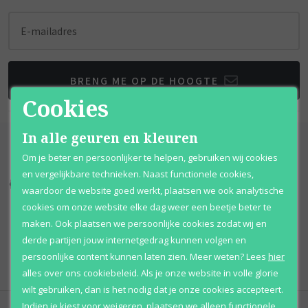
E-mailadres
BRENG ME OP DE HOOGTE
Cookies
In alle geuren en kleuren
Om je beter en persoonlijker te helpen, gebruiken wij cookies
en vergelijkbare technieken. Naast functionele cookies,
Kortingen
tot wel 70%
Al 12 jaar
voordelig
waardoor de website goed werkt, plaatsen we ook analytische
cookies om onze website elke dag weer een beetje beter te
100% originele
parfums
Afhalen
mogelijk
maken. Ook plaatsen we persoonlijke cookies zodat wij en
derde partijen jouw internetgedrag kunnen volgen en
Qshops
Keurmerk
persoonlijke content kunnen laten zien.
Meer weten?
Lees
hier
alles over ons cookiebeleid. Als je onze website in volle glorie
wilt gebruiken, dan is het nodig dat je onze cookies accepteert.
Indien je kiest voor
weigeren
,
plaatsen we alleen functionele