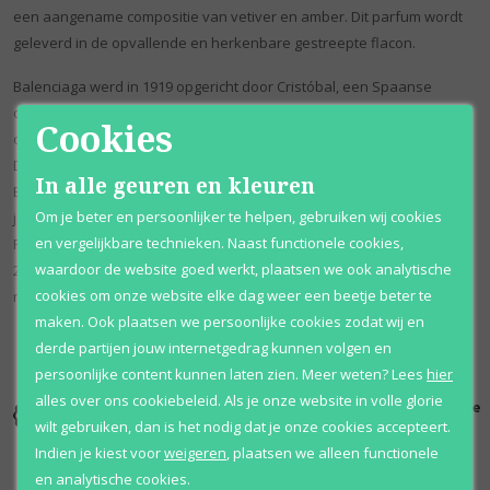
een aangename compositie van vetiver en amber. Dit parfum wordt
geleverd in de opvallende en herkenbare gestreepte flacon.
Balenciaga werd in 1919 opgericht door Cristóbal, een Spaanse
ontwerper. Hij ontwikkelde een reputatie als perfectionist en zou de
Cookies
ontwerpen van zijn kleding pushen tot 1968, toen hij zijn bedrijf sloot.
De rechten op het bedrijf werden in 1986 overgenomen door Jacques
In alle geuren en kleuren
Bogart S.A, maar vandaag berust het eigendom bij Kering. Door de
Om je beter en persoonlijker te helpen, gebruiken wij cookies
jaren heen werd het merk gedragen door Jackie Kennedy, koningin
en vergelijkbare technieken. Naast functionele cookies,
Fabiola van België, Nicole Kidman en Jennifer Connelly. In oktober
waardoor de website goed werkt, plaatsen we ook analytische
2015 werd bekend dat Demna Gvasalia de Creative Director van het
cookies om onze website elke dag weer een beetje beter te
merk zou worden.
maken. Ook plaatsen we persoonlijke cookies zodat wij en
derde partijen jouw internetgedrag kunnen volgen en
persoonlijke content kunnen laten zien.
Meer weten?
Lees
hier
alles over ons cookiebeleid. Als je onze website in volle glorie
Kortingen
Al 12 jaar
100% originele
tot wel 70%
voordelig
parfums
wilt gebruiken, dan is het nodig dat je onze cookies accepteert.
Indien je kiest voor
weigeren
,
plaatsen we alleen functionele
en analytische cookies.