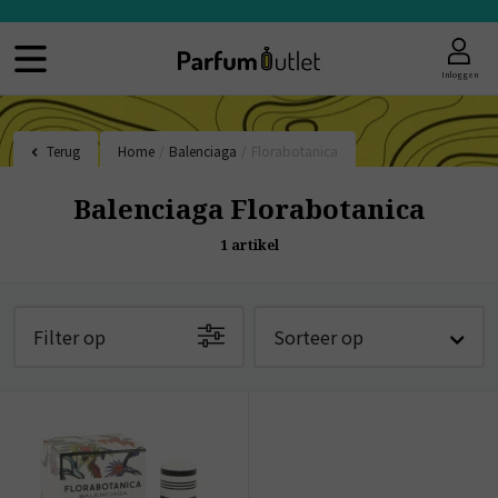
Inloggen
Terug
Home
/
Balenciaga
/
Florabotanica
Balenciaga Florabotanica
1
artikel
Filter op
Sorteer op