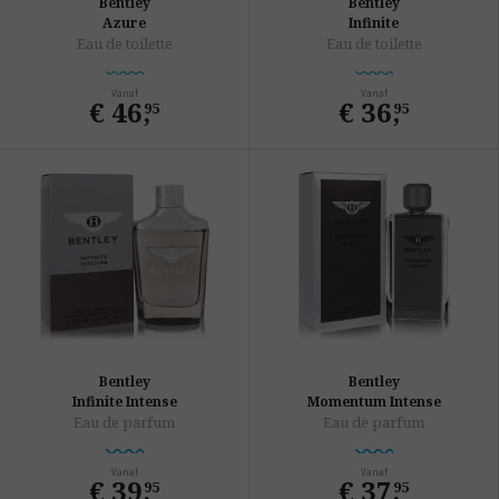
Bentley
Bentley
Azure
Infinite
Eau de toilette
Eau de toilette
Vanaf
Vanaf
€ 46
,
€ 36
,
95
95
Bentley
Bentley
Infinite Intense
Momentum Intense
Eau de parfum
Eau de parfum
Vanaf
Vanaf
€ 39
,
€ 37
,
95
95