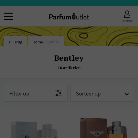
Inloggen
Terug
Home
/
Bentley
Bentley
16
artikelen
Filter op
Sorteer op