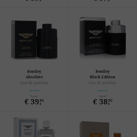
Bentley
Bentley
Absolute
Black Edition
Eau de parfum
Eau de parfum
Vanaf
Vanaf
€ 39
,
€ 38
,
95
95