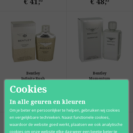
€ 41
,
€ 48
,
95
95
Bentley
Bentley
Infinite Rush
Momentum
Eau de toilette
Eau de toilette
Cookies
Vanaf
Vanaf
€ 48
,
€ 46
,
In alle geuren en kleuren
95
95
Om je beter en persoonlijker te helpen, gebruiken wij cookies
en vergelijkbare technieken. Naast functionele cookies,
waardoor de website goed werkt, plaatsen we ook analytische
cookies om onze website elke dag weer een beetje beter te