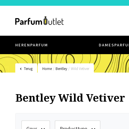
HERENPARFUM
DAMESPARFU
Terug
Home
/
Bentley
/
Wild Vetiver
Bentley Wild Vetiver
Geur
Producttype