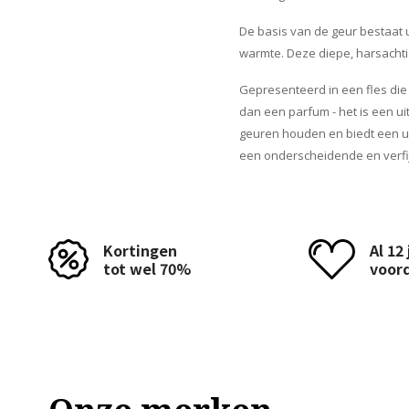
De basis van de geur bestaat 
warmte. Deze diepe, harsachti
Gepresenteerd in een fles die 
dan een parfum - het is een u
geuren houden en biedt een un
een onderscheidende en verfi
Kortingen
Al 12
tot wel 70%
voor