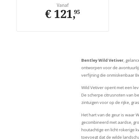
Vanaf
€ 121
,
95
Bentley Wild Vetiver
, gelanc
ontworpen voor de avontuurlij
verfijning die onmiskenbaar Be
Wild Vetiver opent met een le
De scherpe citrusnoten van b
zintuigen voor op de rijke, gra
Het hart van de geur is waar W
gecombineerd met aardse, gro
houtachtige en licht rokerige 
toevoegt dat de wilde landscha