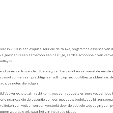
eerd in 2019, is een exquise geur die de rauwe, ongetemde essentie van d
ke geest en is een eerbetoon aan de ruige, aardse schoonheid van vetiv
ntley is.
vendige en verfrissende uitbarsting van bergamot en zet vanaf de eerste
ergamot vormen een prachtige aanvulling op het hoofdbestanddeel van d
sachtige noten die volgen.
ild Vetiver echt tot zijn recht komt, met een robuuste en pure vetivernoot
ene nuances die de essentie van een met dauw bedekt bos bij zonsopga
kwaliteiten van vetiver worden versterkt door de subtiele toevoeging van p
ppen weerspiegelt waar het zijn inspiratie uit put.