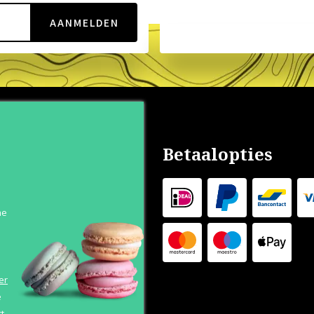
AANMELDEN
nservice
Betaalopties
s
n
he
 Levertijd
 Outlet
s
er
e
t.