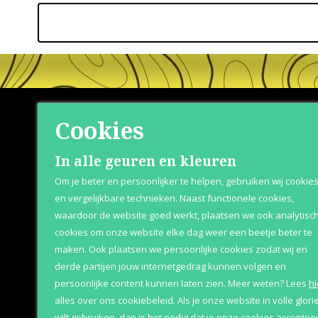
Cookies
Shop
Klante
In alle geuren en kleuren
Om je beter en persoonlijker te helpen, gebruiken wij cookie
Herenparfum
Retournere
en vergelijkbare technieken. Naast functionele cookies,
waardoor de website goed werkt, plaatsen we ook analytisc
Damesparfum
Bezorging &
cookies om onze website elke dag weer een beetje beter te
Merken
Over Parfum
maken. Ook plaatsen we persoonlijke cookies zodat wij en
derde partijen jouw internetgedrag kunnen volgen en
Geschenksets
Betaaloptie
persoonlijke content kunnen laten zien.
Meer weten?
Lees
hi
Aanbiedingen
alles over ons cookiebeleid. Als je onze website in volle glori
wilt gebruiken, dan is het nodig dat je onze cookies accepteer