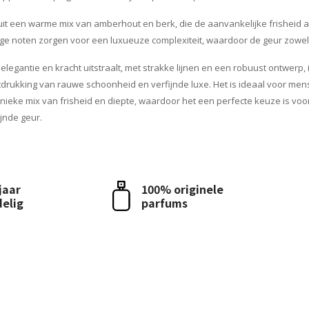
uit een warme mix van amberhout en berk, die de aanvankelijke frisheid a
ge noten zorgen voor een luxueuze complexiteit, waardoor de geur zowel 
elegantie en kracht uitstraalt, met strakke lijnen en een robuust ontwerp, 
itdrukking van rauwe schoonheid en verfijnde luxe. Het is ideaal voor me
ieke mix van frisheid en diepte, waardoor het een perfecte keuze is voor
jnde geur.
 jaar
100% originele
delig
parfums