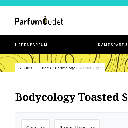
HERENPARFUM
DAMESPARFU
Terug
Home
/
Bodycology
/
Toasted Sugar
Bodycology Toasted 
Geur
Producttype