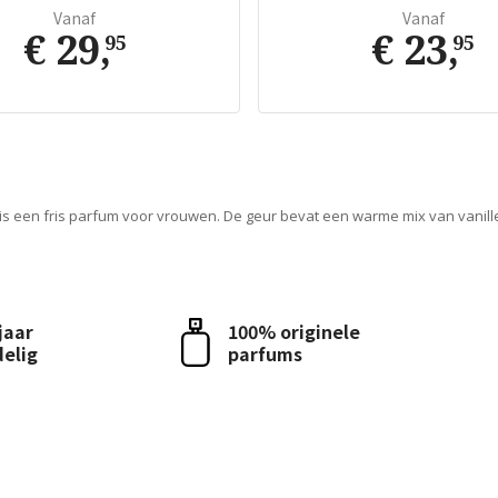
Vanaf
Vanaf
€ 29
,
€ 23
,
95
95
is een fris parfum voor vrouwen. De geur bevat een warme mix van vanille
 jaar
100% originele
delig
parfums