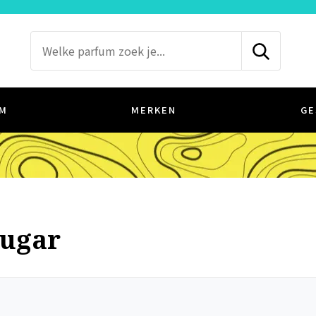
M
MERKEN
GE
Sugar