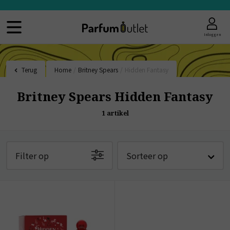
Inloggen
Terug
Home
/
Britney Spears
/
Hidden Fantasy
Britney Spears Hidden Fantasy
1
artikel
Filter op
Sorteer op