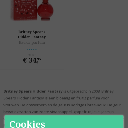
Britney Spears
Hidden Fantasy
Eau de parfum
Vanaf
€ 34
,
95
Britney Spears Hidden Fantasy
is uitgebracht in 2008. Britney
Spears Hidden Fantasy is een bloemig en fruitig parfum voor
vrouwen. De ontwerper van de geur is Rodrigo Flores-Roux. De geur
bevat extracten van zoete sinaasappel, grapefruit, lelie, jasmijn,
vanille en amber. Bekijk ook eens de andere Britney Spears Parfums;
Cookies
Britney Spears Parfum voor Dames.