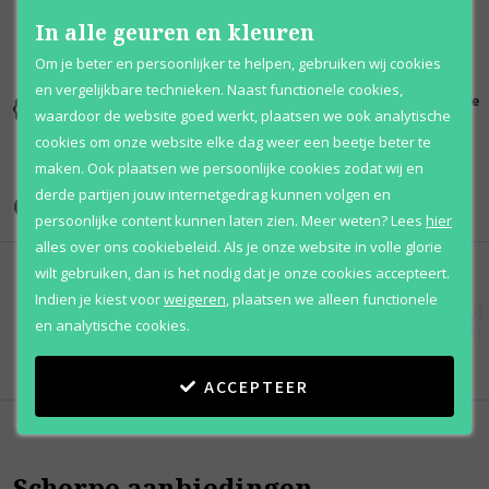
In alle geuren en kleuren
Om je beter en persoonlijker te helpen, gebruiken wij cookies
en vergelijkbare technieken. Naast functionele cookies,
Kortingen
Al 12 jaar
100% originele
waardoor de website goed werkt, plaatsen we ook analytische
tot wel 70%
voordelig
parfums
cookies om onze website elke dag weer een beetje beter te
maken. Ook plaatsen we persoonlijke cookies zodat wij en
derde partijen jouw internetgedrag kunnen volgen en
Onze merken
persoonlijke content kunnen laten zien.
Meer weten?
Lees
hier
alles over ons cookiebeleid. Als je onze website in volle glorie
wilt gebruiken, dan is het nodig dat je onze cookies accepteert.
Indien je kiest voor
weigeren
,
plaatsen we alleen functionele
en analytische cookies.
ACCEPTEER
Scherpe aanbiedingen