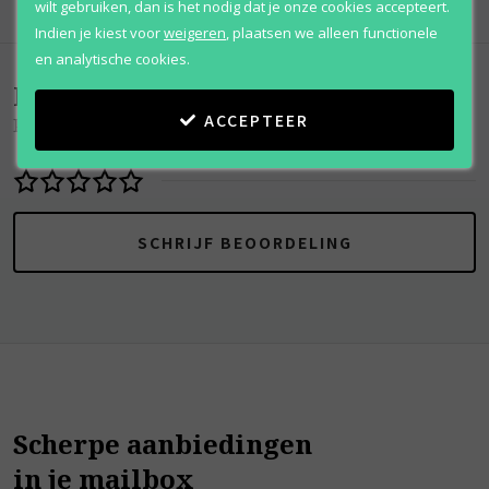
wilt gebruiken, dan is het nodig dat je onze cookies accepteert.
Indien je kiest voor
weigeren
,
plaatsen we alleen functionele
en analytische cookies.
Beoordelingen
(
0
)
ACCEPTEER
Prerogative
SCHRIJF BEOORDELING
Scherpe aanbiedingen
in je mailbox