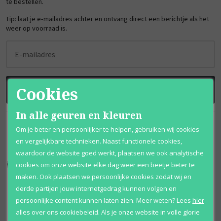
te bestellen.
Tip: laat je e-mailadres achter en ontvang direct een berichtje als het
weer op voorraad is.
E-mailadres
Cookies
BRENG ME OP DE HOOGTE
In alle geuren en kleuren
Om je beter en persoonlijker te helpen, gebruiken wij cookies
en vergelijkbare technieken. Naast functionele cookies,
waardoor de website goed werkt, plaatsen we ook analytische
cookies om onze website elke dag weer een beetje beter te
Kortingen
tot wel 70%
Al 12 jaar
voordelig
maken. Ook plaatsen we persoonlijke cookies zodat wij en
100% originele
parfums
Afhalen
mogelijk
derde partijen jouw internetgedrag kunnen volgen en
persoonlijke content kunnen laten zien.
Meer weten?
Lees
hier
Qshops
Keurmerk
alles over ons cookiebeleid. Als je onze website in volle glorie