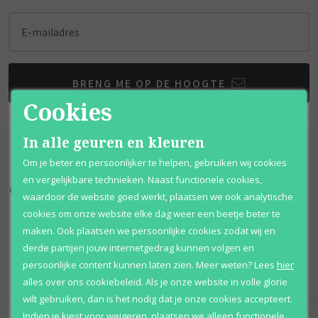
E-mailadres
BRENG ME OP DE HOOGTE
Cookies
In alle geuren en kleuren
Om je beter en persoonlijker te helpen, gebruiken wij cookies
en vergelijkbare technieken. Naast functionele cookies,
Kortingen
tot wel 70%
Al 12 jaar
voordelig
waardoor de website goed werkt, plaatsen we ook analytische
cookies om onze website elke dag weer een beetje beter te
100% originele
parfums
Afhalen
mogelijk
maken. Ook plaatsen we persoonlijke cookies zodat wij en
derde partijen jouw internetgedrag kunnen volgen en
Qshops
Keurmerk
persoonlijke content kunnen laten zien.
Meer weten?
Lees
hier
alles over ons cookiebeleid. Als je onze website in volle glorie
wilt gebruiken, dan is het nodig dat je onze cookies accepteert.
Indien je kiest voor
weigeren
,
plaatsen we alleen functionele