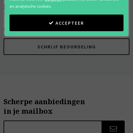
Beoordelingen
(
0
)
en analytische cookies.
Sunset Fantasy
ACCEPTEER
SCHRIJF BEOORDELING
Scherpe aanbiedingen
in je mailbox