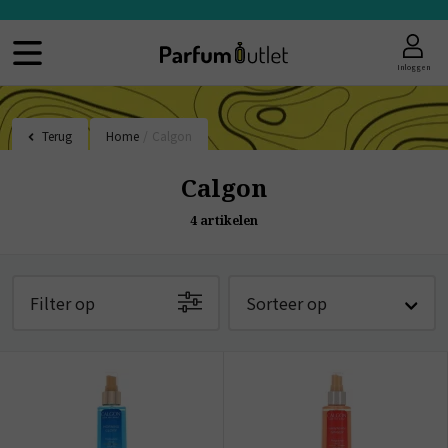
Inloggen
Terug
Home
/
Calgon
Calgon
4
artikelen
Filter op
Sorteer op