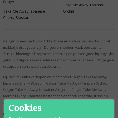
Ginger
Take Me Away Tahitian
Take Me Away Japanese
Orchid
Cherry Blossom
Calgon
is een merk voor lichte, frisse en vrolijke geuren die vooral
makkelijk draagbaar zijn. De geuren hebben vaak een zachte,
fruitige, bloemige of tropische uitstraling en passen goed bij dagelijks
gebruik. Calgon is vooral interessant voor wie liever een luchtige geur
draagt dan een zware eau de parfum.
Bij Parfum Outlet verkopen we momenteel Calgon Take Me Away
Japanese Cherry Blossom, Calgon Take Me Away Tahitian Orchid,
Calgon Take Me Away Hawaiian Ginger en Calgon Take Me Away
Morning Glory. Daarmee bestaat ons aanbod uit zachte, frisse en
zomerse geuren met elk een eigen bloemige of fruitige richting.
Cookies
Calgon Take Me Away geuren