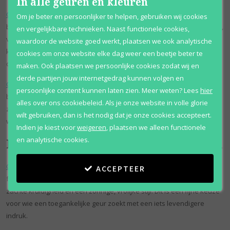
In alle geuren en kleuren
Calgon Take Me Away Japanese Cherry Blossom
heeft een zachte,
Om je beter en persoonlijker te helpen, gebruiken wij cookies
bloemige uitstraling. Deze geur past goed bij wie houdt van een lichte,
en vergelijkbare technieken. Naast functionele cookies,
vrouwelijke geur met een frisse en verzorgde indruk. De
waardoor de website goed werkt, plaatsen we ook analytische
kersenbloesem geeft de geur een zachte, romantische kant zonder
cookies om onze website elke dag weer een beetje beter te
dat hij zwaar wordt.
maken. Ook plaatsen we persoonlijke cookies zodat wij en
derde partijen jouw internetgedrag kunnen volgen en
Calgon Take Me Away Tahitian Orchid
gaat meer richting tropisch
persoonlijke content kunnen laten zien.
Meer weten?
Lees
hier
bloemig. Deze geur voelt zonniger en iets exotischer aan, met een
alles over ons cookiebeleid. Als je onze website in volle glorie
zachte bloemige basis die goed past bij warme dagen of momenten
wilt gebruiken, dan is het nodig dat je onze cookies accepteert.
waarop je iets luchtigs wilt dragen.
Indien je kiest voor
weigeren
,
plaatsen we alleen functionele
en analytische cookies.
Frisse en tropische Calgon geuren
Calgon Take Me Away Hawaiian Ginger
heeft een warmere en
ACCEPTEER
fruitigere uitstraling. De geur doet denken aan tropische frisheid,
zachte kruidigheid en een zonnige, vrolijke stijl. Dit is een fijne keuze
voor wie een toegankelijke geur zoekt met een iets levendigere
indruk.