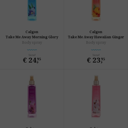
Calgon
Calgon
Take Me Away Morning Glory
Take Me Away Hawaiian Ginger
Body spray
Body spray
Vanaf
Vanaf
€ 24
,
€ 23
,
95
95