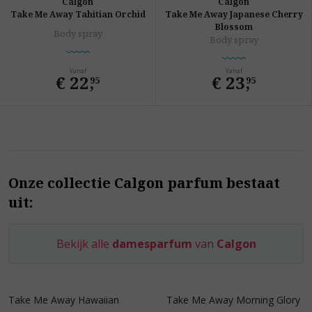
Calgon
Calgon
Take Me Away Tahitian Orchid
Take Me Away Japanese Cherry
Blossom
Body spray
Body spray
Vanaf
Vanaf
€ 22
,
€ 23
,
95
95
Onze collectie Calgon parfum bestaat
uit:
Bekijk alle
damesparfum
van
Calgon
Take Me Away Hawaiian
Take Me Away Morning Glory