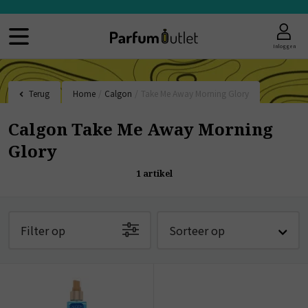
Inloggen
Terug
Home
/
Calgon
/
Take Me Away Morning Glory
Calgon Take Me Away Morning
Glory
1
artikel
Filter op
Sorteer op