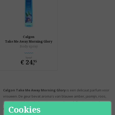
Calgon
Take Me Away Morning Glory
Body spray
Vanaf
€ 24
,
95
Calgon Take Me Away Morning Glory
is een delicaat parfum voor
vrouwen. De geur bevat aroma's van blauwe amber, jasmijn, roos,
geranium, violet, orchidee, sinaasappel, sandelhout, aquatische
Cookies
noten en eikenmos. Morning Glory werd gelanceerd in 2003.