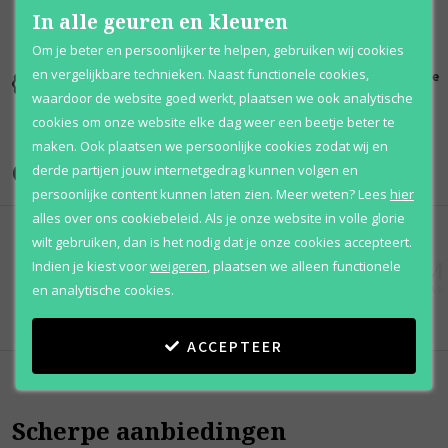
In alle geuren en kleuren
Om je beter en persoonlijker te helpen, gebruiken wij cookies
en vergelijkbare technieken. Naast functionele cookies,
Kortingen
Al 12 jaar
100% originele
tot wel 70%
voordelig
parfums
waardoor de website goed werkt, plaatsen we ook analytische
cookies om onze website elke dag weer een beetje beter te
maken. Ook plaatsen we persoonlijke cookies zodat wij en
Onze merken
derde partijen jouw internetgedrag kunnen volgen en
persoonlijke content kunnen laten zien.
Meer weten?
Lees
hier
alles over ons cookiebeleid. Als je onze website in volle glorie
wilt gebruiken, dan is het nodig dat je onze cookies accepteert.
Indien je kiest voor
weigeren
,
plaatsen we alleen functionele
en analytische cookies.
ACCEPTEER
Scherpe aanbiedingen